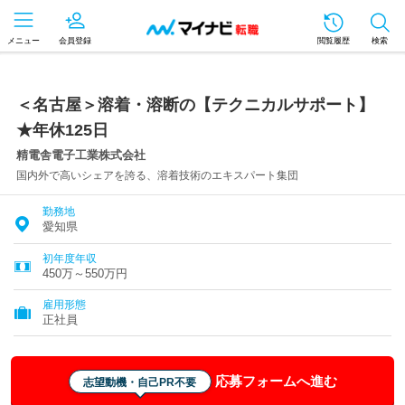
メニュー
会員登録
閲覧履歴
検索
＜名古屋＞溶着・溶断の【テクニカルサポート】
★年休125日
精電舎電子工業株式会社
国内外で高いシェアを誇る、溶着技術のエキスパート集団
勤務地
愛知県
初年度年収
450万～550万円
雇用形態
正社員
応募フォームへ進む
志望動機・自己PR不要