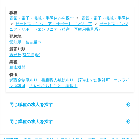
職種
電気・電子・機械・半導体から探す
>
電気・電子・機械・半導体
>
サービスエンジニア・サポートエンジニア
>
サービスエンジ
ニア・サポートエンジニア（精密・医療用機器系）
勤務地
愛知県
名古屋市
最寄り駅
藤が丘(愛知県)駅
業種
精密機器
特徴
退職金制度あり
書籍購入補助あり
17時までに退社可
オンライ
ン面談可
「女性のおしごと」掲載中
同じ職種の求人を探す
同じ業種の求人を探す