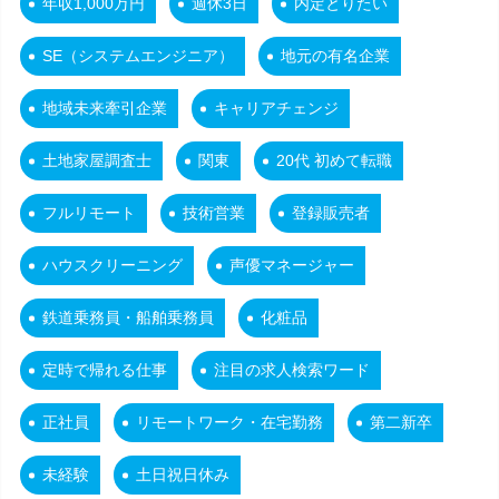
年収1,000万円
週休3日
内定とりたい
SE（システムエンジニア）
地元の有名企業
地域未来牽引企業
キャリアチェンジ
土地家屋調査士
関東
20代 初めて転職
フルリモート
技術営業
登録販売者
ハウスクリーニング
声優マネージャー
鉄道乗務員・船舶乗務員
化粧品
定時で帰れる仕事
注目の求人検索ワード
正社員
リモートワーク・在宅勤務
第二新卒
未経験
土日祝日休み