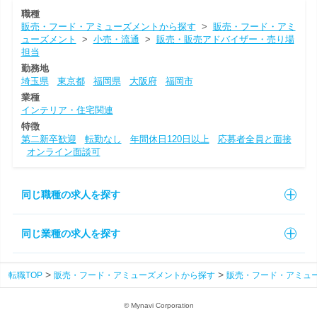
職種
販売・フード・アミューズメントから探す
>
販売・フード・アミ
ューズメント
>
小売・流通
>
販売・販売アドバイザー・売り場
担当
勤務地
埼玉県
東京都
福岡県
大阪府
福岡市
業種
インテリア・住宅関連
特徴
第二新卒歓迎
転勤なし
年間休日120日以上
応募者全員と面接
オンライン面談可
同じ職種の求人を探す
同じ業種の求人を探す
転職TOP
販売・フード・アミューズメントから探す
販売・フード・アミュ
© Mynavi Corporation