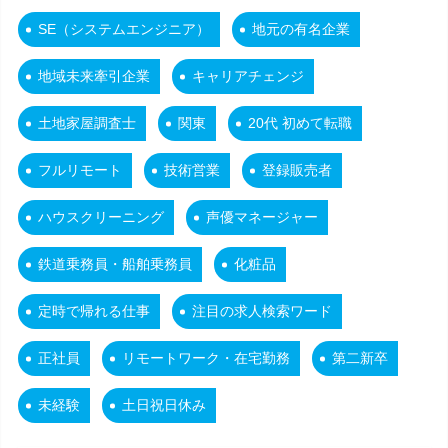
SE（システムエンジニア）
地元の有名企業
地域未来牽引企業
キャリアチェンジ
土地家屋調査士
関東
20代 初めて転職
フルリモート
技術営業
登録販売者
ハウスクリーニング
声優マネージャー
鉄道乗務員・船舶乗務員
化粧品
定時で帰れる仕事
注目の求人検索ワード
正社員
リモートワーク・在宅勤務
第二新卒
未経験
土日祝日休み