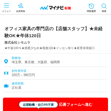
メニュー
会員登録
閲覧履歴
検索
オフィス家具の専門店の【店舗スタッフ】★未経
験OK★年休120日
株式会社シモムラ
★中途100％★残業少なめ★面接1回★インセン有り★産育休実績◎
勤務地
埼玉県、東京都、大阪府、福岡県
初年度年収
320万～380万円
雇用形態
正社員
応募フォームへ進む
志望動機・自己PR不要