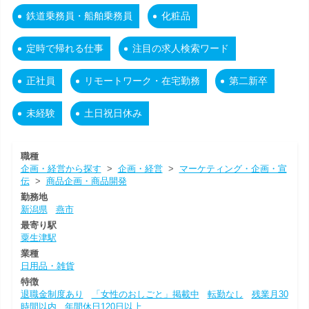
鉄道乗務員・船舶乗務員
化粧品
定時で帰れる仕事
注目の求人検索ワード
正社員
リモートワーク・在宅勤務
第二新卒
未経験
土日祝日休み
職種
企画・経営から探す
>
企画・経営
>
マーケティング・企画・宣
伝
>
商品企画・商品開発
勤務地
新潟県
燕市
最寄り駅
粟生津駅
業種
日用品・雑貨
特徴
退職金制度あり
「女性のおしごと」掲載中
転勤なし
残業月30
時間以内
年間休日120日以上