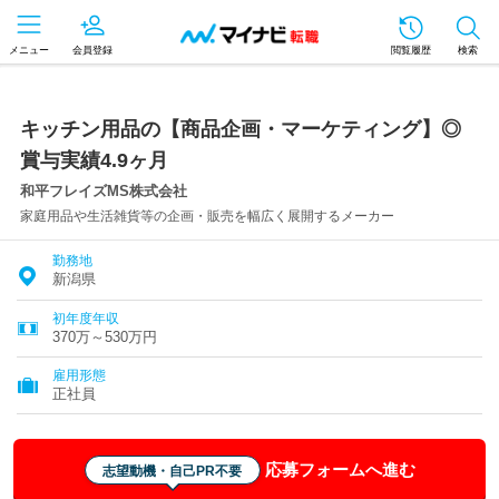
メニュー
会員登録
閲覧履歴
検索
キッチン用品の【商品企画・マーケティング】◎
賞与実績4.9ヶ月
和平フレイズMS株式会社
家庭用品や生活雑貨等の企画・販売を幅広く展開するメーカー
勤務地
新潟県
初年度年収
370万～530万円
雇用形態
正社員
応募フォームへ進む
志望動機・自己PR不要