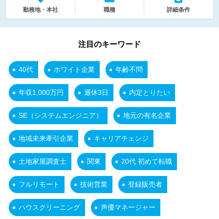
勤務地・本社
職種
詳細条件
注目のキーワード
40代
ホワイト企業
年齢不問
年収1,000万円
週休3日
内定とりたい
SE（システムエンジニア）
地元の有名企業
地域未来牽引企業
キャリアチェンジ
土地家屋調査士
関東
20代 初めて転職
フルリモート
技術営業
登録販売者
ハウスクリーニング
声優マネージャー