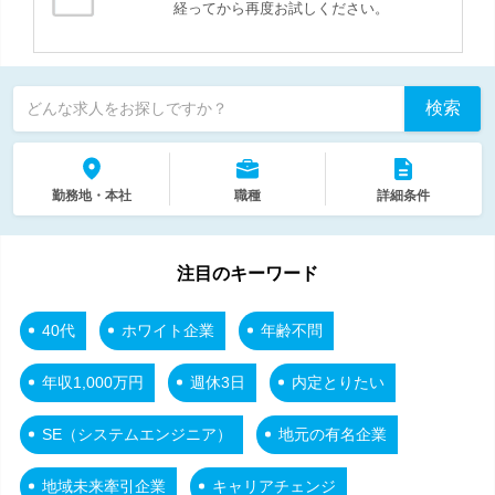
経ってから再度お試しください。
検索
どんな求人をお探しですか？
勤務地・本社
職種
詳細条件
注目のキーワード
40代
ホワイト企業
年齢不問
年収1,000万円
週休3日
内定とりたい
SE（システムエンジニア）
地元の有名企業
地域未来牽引企業
キャリアチェンジ