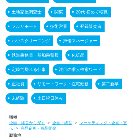
土地家屋調査士
関東
20代 初めて転職
フルリモート
技術営業
登録販売者
ハウスクリーニング
声優マネージャー
鉄道乗務員・船舶乗務員
化粧品
定時で帰れる仕事
注目の求人検索ワード
正社員
リモートワーク・在宅勤務
第二新卒
未経験
土日祝日休み
職種
企画・経営から探す
>
企画・経営
>
マーケティング・企画・宣
伝
>
商品企画・商品開発
勤務地