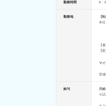
勤務時間
8：
勤務地
【転
本社
【雇
【変
マイ
茨城
給与
月給:
※試
※上