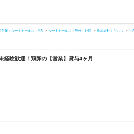
店営業・ルートセールス・MR
ルートセールス・渉外・外商
株式会社くらもち
＼
／未経験歓迎！鶏卵の【営業】賞与4ヶ月