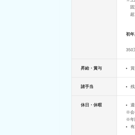
固定
超
初年
35
昇給・賞与
賞
諸手当
残
休日・休暇
週
※会
※年
有