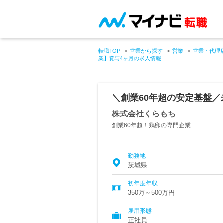
転職TOP
営業から探す
営業
営業・代理
業】賞与4ヶ月の求人情報
＼創業60年超の安定基盤
株式会社くらもち
創業60年超！鶏卵の専門企業
勤務地
茨城県
初年度年収
350万～500万円
雇用形態
正社員