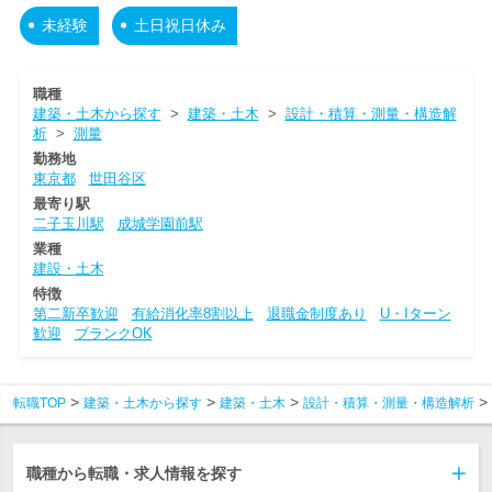
未経験
土日祝日休み
職種
建築・土木から探す
>
建築・土木
>
設計・積算・測量・構造解
析
>
測量
勤務地
東京都
世田谷区
最寄り駅
二子玉川駅
成城学園前駅
業種
建設・土木
特徴
第二新卒歓迎
有給消化率8割以上
退職金制度あり
U・Iターン
歓迎
ブランクOK
転職TOP
建築・土木から探す
建築・土木
設計・積算・測量・構造解析
職種から転職・求人情報を探す