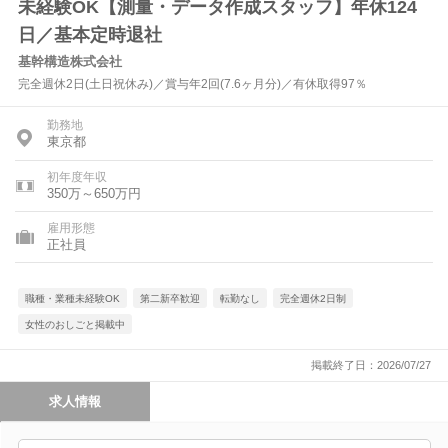
未経験OK【測量・データ作成スタッフ】年休124
日／基本定時退社
基幹構造株式会社
完全週休2日(土日祝休み)／賞与年2回(7.6ヶ月分)／有休取得97％
勤務地
東京都
初年度年収
350万～650万円
雇用形態
正社員
職種・業種未経験OK
第二新卒歓迎
転勤なし
完全週休2日制
女性のおしごと掲載中
掲載終了日：2026/07/27
求人情報