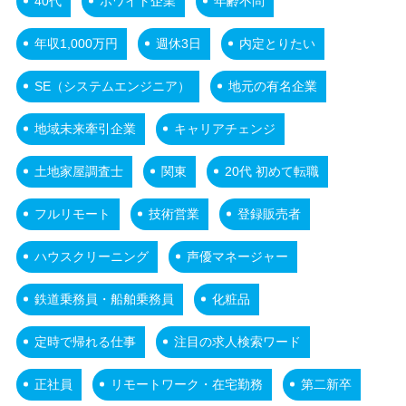
40代
ホワイト企業
年齢不問
年収1,000万円
週休3日
内定とりたい
SE（システムエンジニア）
地元の有名企業
地域未来牽引企業
キャリアチェンジ
土地家屋調査士
関東
20代 初めて転職
フルリモート
技術営業
登録販売者
ハウスクリーニング
声優マネージャー
鉄道乗務員・船舶乗務員
化粧品
定時で帰れる仕事
注目の求人検索ワード
正社員
リモートワーク・在宅勤務
第二新卒