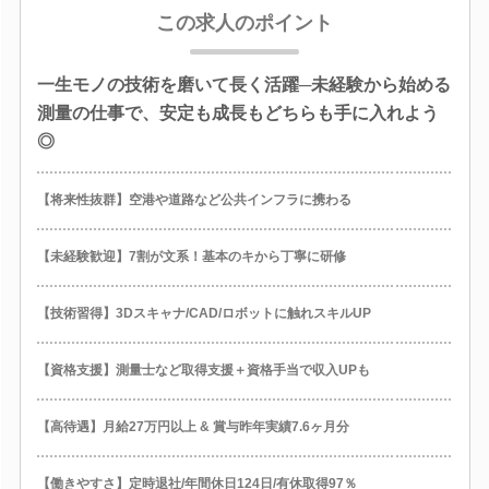
この求人のポイント
一生モノの技術を磨いて長く活躍─未経験から始める
測量の仕事で、安定も成長もどちらも手に入れよう
◎
【将来性抜群】空港や道路など公共インフラに携わる
【未経験歓迎】7割が文系！基本のキから丁寧に研修
【技術習得】3Dスキャナ/CAD/ロボットに触れスキルUP
【資格支援】測量士など取得支援＋資格手当で収入UPも
【高待遇】月給27万円以上 & 賞与昨年実績7.6ヶ月分
【働きやすさ】定時退社/年間休日124日/有休取得97％