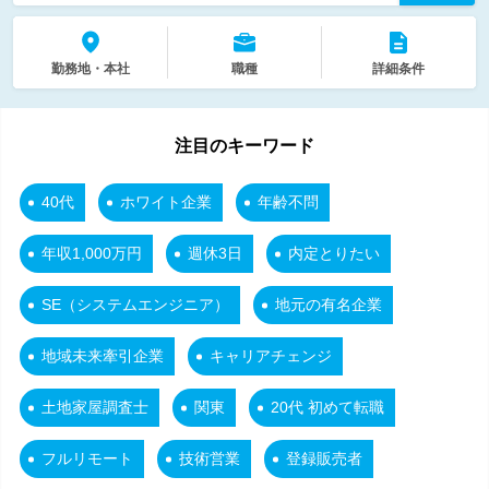
勤務地・本社
職種
詳細条件
注目のキーワード
40代
ホワイト企業
年齢不問
年収1,000万円
週休3日
内定とりたい
SE（システムエンジニア）
地元の有名企業
地域未来牽引企業
キャリアチェンジ
土地家屋調査士
関東
20代 初めて転職
フルリモート
技術営業
登録販売者