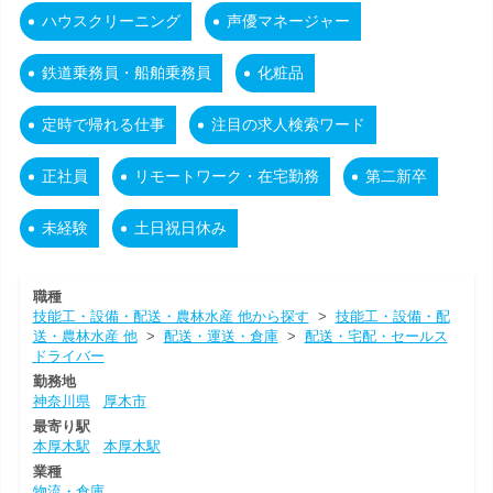
ハウスクリーニング
声優マネージャー
鉄道乗務員・船舶乗務員
化粧品
定時で帰れる仕事
注目の求人検索ワード
正社員
リモートワーク・在宅勤務
第二新卒
未経験
土日祝日休み
職種
技能工・設備・配送・農林水産 他から探す
>
技能工・設備・配
送・農林水産 他
>
配送・運送・倉庫
>
配送・宅配・セールス
ドライバー
勤務地
神奈川県
厚木市
最寄り駅
本厚木駅
本厚木駅
業種
物流・倉庫