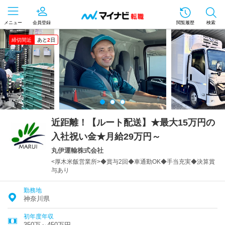
メニュー
会員登録
閲覧履歴
検索
締切間近
あと
2
日
近距離！【ルート配送】★最大15万円の
入社祝い金★月給29万円～
丸伊運輸株式会社
<厚木米飯営業所>◆賞与2回◆車通勤OK◆手当充実◆決算賞
与あり
勤務地
神奈川県
初年度年収
350万～450万円