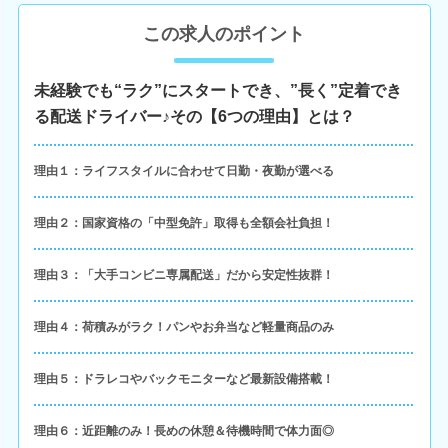
この求人のポイント
未経験でも“ラク”にスタートでき、”長く”定着でき
る配送ドライバー♪その【6つの理由】とは？
理由１：ライフスタイルに合わせて日勤・夜勤が選べる
理由２：国家資格の「中型免許」取得も全額会社負担！
理由３：「大手コンビニ専属配送」だから安定性抜群！
理由４：荷積みがラク！パンやお弁当など軽量商品のみ
理由５：ドラレコやバックモニターなど最新設備搭載！
理由６：近距離のみ！長めの休憩＆待機時間で体力面◎