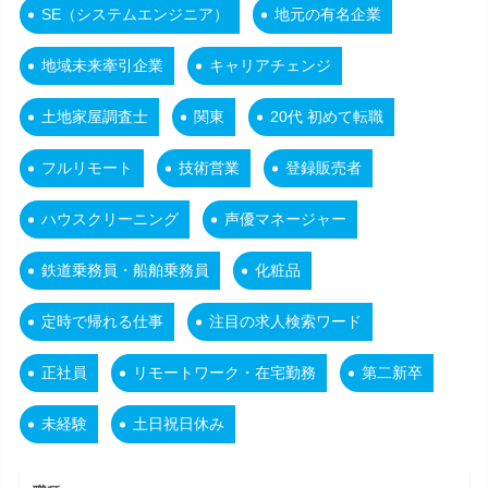
SE（システムエンジニア）
地元の有名企業
地域未来牽引企業
キャリアチェンジ
土地家屋調査士
関東
20代 初めて転職
フルリモート
技術営業
登録販売者
ハウスクリーニング
声優マネージャー
鉄道乗務員・船舶乗務員
化粧品
定時で帰れる仕事
注目の求人検索ワード
正社員
リモートワーク・在宅勤務
第二新卒
未経験
土日祝日休み