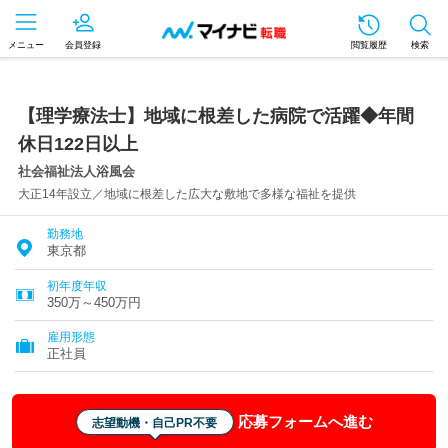
メニュー
会員登録
閲覧履歴
検索
【理学療法士】地域に根差した病院で活躍◆年間
休日122日以上
社会福祉法人浴風会
大正14年設立／地域に根差した広大な敷地で多様な福祉を提供
勤務地
東京都
初年度年収
350万～450万円
雇用形態
正社員
応募フォームへ進む
志望動機・自己PR不要