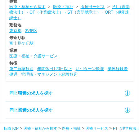
職種
医療・福祉から探す
>
医療・福祉
>
医療サービス
>
PT（理学
療法士）・OT（作業療法士）・ST（言語聴覚士）・ORT（視能訓
練士）
勤務地
東京都
杉並区
最寄り駅
富士見ケ丘駅
業種
医療・福祉・介護サービス
特徴
第二新卒歓迎
年間休日120日以上
U・Iターン歓迎
業界経験者
優遇
管理職・マネジメント経験歓迎
同じ職種の求人を探す
同じ業種の求人を探す
転職TOP
医療・福祉から探す
医療・福祉
医療サービス
PT（理学療法