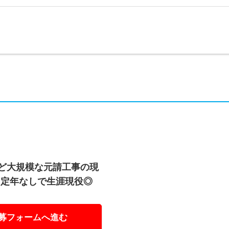
など大規模な元請工事の現
、定年なしで生涯現役◎
募フォームへ進む