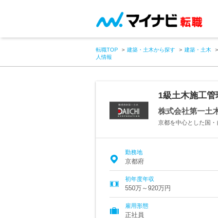
転職TOP
建築・土木から探す
建築・土木
人情報
1級土木施工
株式会社第一土
京都を中心とした国・
勤務地
京都府
初年度年収
550万～920万円
雇用形態
正社員