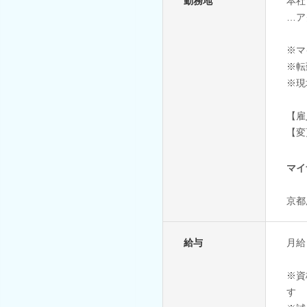
勤務地
本社
…ア
※マ
※転
※現
【雇
【変
マイ
京都
給与
月給：
※資
す