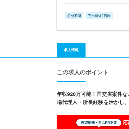
学歴不問
完全週休2日制
求人情報
この求人のポイント
年収920万可能！国交省案件
場代理人・所長経験を活かし
応
志望動機・自己PR不要