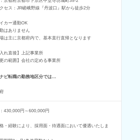
：京都府京都市下京区中堂寺坊城町35-2
クセス：JR嵯峨野線『丹波口』駅から徒歩2分
イカー通勤OK
勤はありません
場は主に京都府内で、基本直行直帰となります
入れ直後】上記事業所
更の範囲】会社の定める事業所
ナビ転職の勤務地区分では…
府
430,000円～600,000円
格・経験により、採用面・待遇面において優遇いたしま