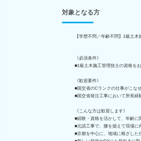
対象となる方
【学歴不問／年齢不問】1級土木
《必須条件》
■1級土木施工管理技士の資格を
《歓迎要件》
■国交省のCランクの仕事がこなせ
■国交省発注工事において所長経
《こんな方は歓迎します》
■経験・資格を活かして、年齢に
■元請工事で、腰を据えて現場に
■京都を中心に、地域に根ざした
■新しい技術やDXにも前向きに