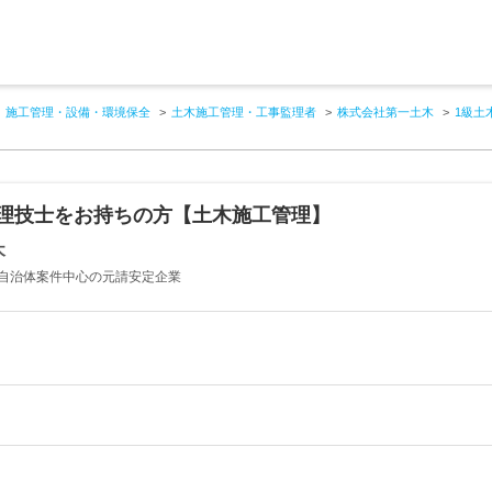
施工管理・設備・環境保全
土木施工管理・工事監理者
株式会社第一土木
1級土
管理技士をお持ちの方【土木施工管理】
木
自治体案件中心の元請安定企業