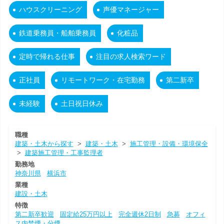
ハウスクリーニング
声優マネージャー
鉄道乗務員・船舶乗務員
化粧品
定時で帰れる仕事
注目の求人検索ワード
正社員
リモートワーク・在宅勤務
第二新卒
未経験
土日祝日休み
職種
建築・土木から探す
>
建築・土木
>
施工管理・設備・環境保全
>
建築施工管理・工事監理者
勤務地
神奈川県
横浜市
業種
建設・土木
特徴
第二新卒歓迎
固定給25万円以上
完全週休2日制
急募
オフィ
ス内禁煙・分煙