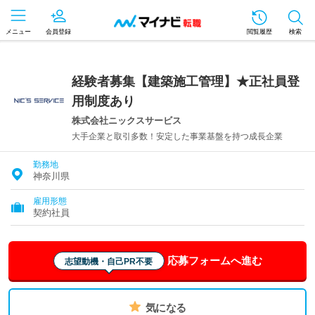
メニュー
会員登録
閲覧履歴
検索
経験者募集【建築施工管理】★正社員登
用制度あり
株式会社ニックスサービス
大手企業と取引多数！安定した事業基盤を持つ成長企業
勤務地
神奈川県
雇用形態
契約社員
応募フォームへ進む
志望動機・自己PR不要
気になる