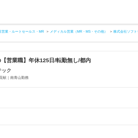
店営業・ルートセールス・MR
メディカル営業（MR・MS・その他）
株式会社ソフト
【営業職】年休125日/転勤無し/都内
テック
貢献｜南青山勤務