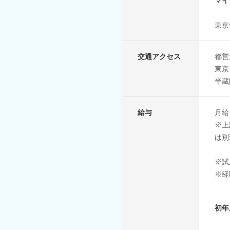
マイ
東京
交通アクセス
都営
東京
半蔵
給与
月給
※上
は別
※試
※経
初年