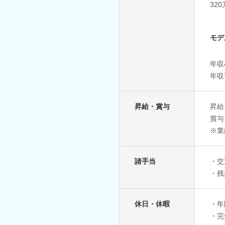
32
モデ
年収
年収
昇給・賞与
昇給
賞与
※業
諸手当
・交
・残
休日・休暇
・年
・完