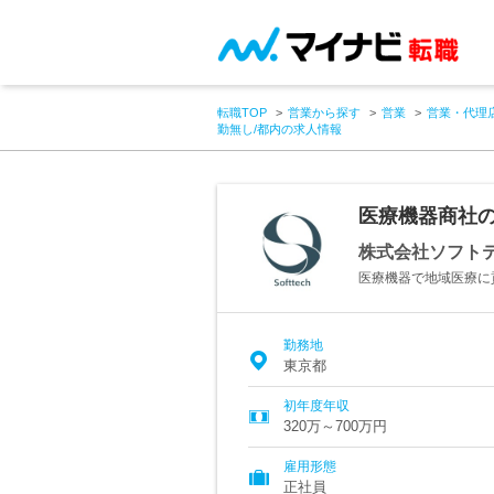
転職TOP
営業から探す
営業
営業・代理
勤無し/都内の求人情報
医療機器商社の
株式会社ソフト
医療機器で地域医療に
勤務地
東京都
初年度年収
320万～700万円
雇用形態
正社員