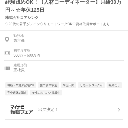
経験浅めOK！【人材コーディネーター】月給30万
円～☆年休125日
株式会社コアシンク
◇20代の若手がメイン◇リモートワークOK◇資格取得サポートあり
勤務地
東京都
初年度年収
360万～600万円
雇用形態
正社員
職種・業種未経験OK
第二新卒歓迎
学歴不問
リモートワーク可
転勤なし
完全週休2日制
女性のおしごと掲載中
出展決定！