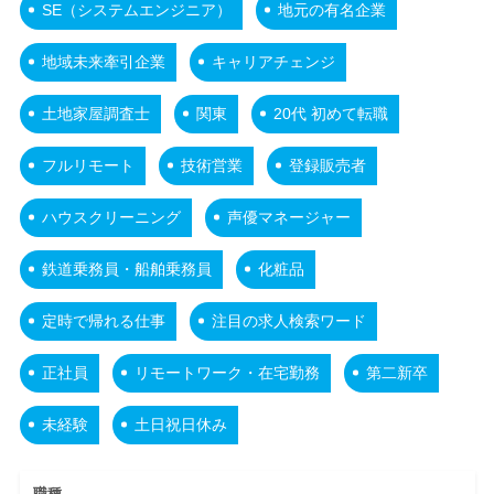
SE（システムエンジニア）
地元の有名企業
地域未来牽引企業
キャリアチェンジ
土地家屋調査士
関東
20代 初めて転職
フルリモート
技術営業
登録販売者
ハウスクリーニング
声優マネージャー
鉄道乗務員・船舶乗務員
化粧品
定時で帰れる仕事
注目の求人検索ワード
正社員
リモートワーク・在宅勤務
第二新卒
未経験
土日祝日休み
職種