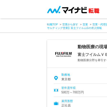
転職TOP
営業から探す
営業
営業・代理
サルティング営業】富士フイルムGの求人情報
動物医療の現
富士フイルムＶ
動物医療分野を牽引す
勤務地
東京都
初年度年収
500万～700万円
雇用形態
正社員