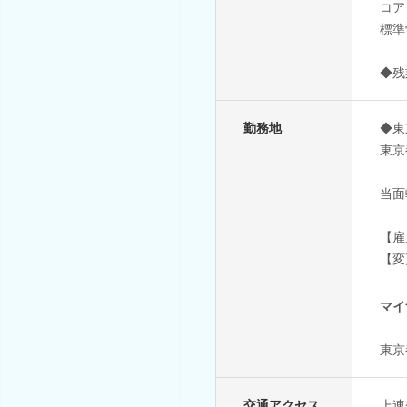
コアタ
標準
◆残
勤務地
◆東
東京
当面
【雇
【変
マイ
東京
交通アクセス
上連