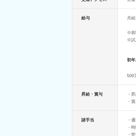
給与
月給
※前
※試
初年
50
昇給・賞与
・昇
・賞
諸手当
・通
・時
・世