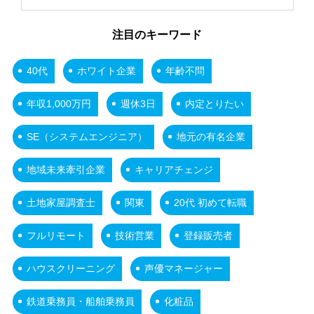
注目のキーワード
40代
ホワイト企業
年齢不問
年収1,000万円
週休3日
内定とりたい
SE（システムエンジニア）
地元の有名企業
地域未来牽引企業
キャリアチェンジ
土地家屋調査士
関東
20代 初めて転職
フルリモート
技術営業
登録販売者
ハウスクリーニング
声優マネージャー
鉄道乗務員・船舶乗務員
化粧品