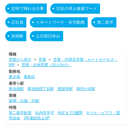
定時で帰れる仕事
注目の求人検索ワード
正社員
リモートワーク・在宅勤務
第二新卒
未経験
土日祝日休み
職種
営業から探す
>
営業
>
営業・代理店営業・ルートセールス・
MR
>
営業・企画営業（法人向け）
勤務地
東京都
豊島区
最寄り駅
東池袋駅
東池袋四丁目駅
護国寺駅
雑司が谷駅
業種
新聞・出版・印刷
特徴
第二新卒歓迎
社内見学可
内定まで2週間
ネイル・ピアス・髪
型自由
3年連続売上UP