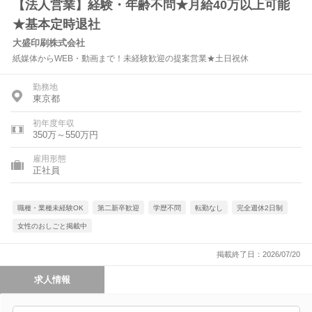
【法人営業】経験・年齢不問★月給40万以上可能
★基本定時退社
大盛印刷株式会社
紙媒体からWEB・動画まで！未経験歓迎の提案営業★土日祝休
勤務地
東京都
初年度年収
350万～550万円
雇用形態
正社員
職種・業種未経験OK
第二新卒歓迎
学歴不問
転勤なし
完全週休2日制
女性のおしごと掲載中
掲載終了日：2026/07/20
求人情報