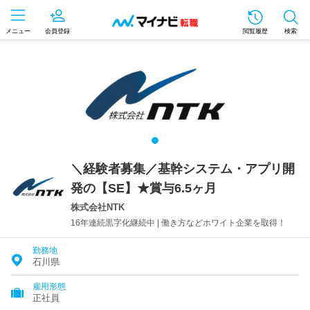
メニュー
会員登録
閲覧履歴
検索
＼経験者募集／基幹システム・アプリ開
発の【SE】★賞与6.5ヶ月
株式会社NTK
16年連続黒字化継続中 | 働き方などホワイト企業を取得！
勤務地
石川県
雇用形態
正社員