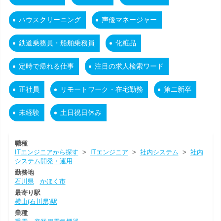
ハウスクリーニング
声優マネージャー
鉄道乗務員・船舶乗務員
化粧品
定時で帰れる仕事
注目の求人検索ワード
正社員
リモートワーク・在宅勤務
第二新卒
未経験
土日祝日休み
職種
ITエンジニアから探す
>
ITエンジニア
>
社内システム
>
社内
システム開発・運用
勤務地
石川県
かほく市
最寄り駅
横山(石川県)駅
業種