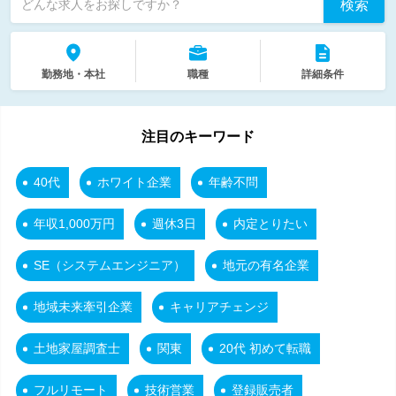
検索
どんな求人をお探しですか？
勤務地・本社
職種
詳細条件
注目のキーワード
40代
ホワイト企業
年齢不問
年収1,000万円
週休3日
内定とりたい
SE（システムエンジニア）
地元の有名企業
地域未来牽引企業
キャリアチェンジ
土地家屋調査士
関東
20代 初めて転職
フルリモート
技術営業
登録販売者