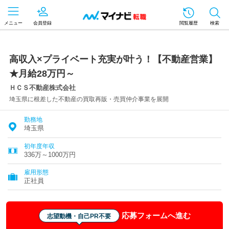
メニュー
会員登録
閲覧履歴
検索
高収入×プライベート充実が叶う！【不動産営業】
★月給28万円～
ＨＣＳ不動産株式会社
埼玉県に根差した不動産の買取再販・売買仲介事業を展開
勤務地
埼玉県
初年度年収
336万～1000万円
雇用形態
正社員
応募フォームへ進む
志望動機・自己PR不要