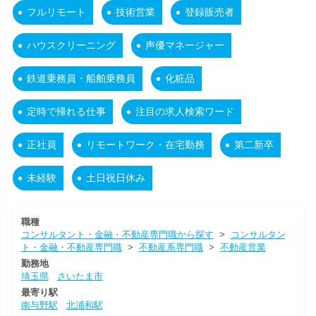
フルリモート
技術営業
登録販売者
ハウスクリーニング
声優マネージャー
鉄道乗務員・船舶乗務員
化粧品
定時で帰れる仕事
注目の求人検索ワード
正社員
リモートワーク・在宅勤務
第二新卒
未経験
土日祝日休み
職種
コンサルタント・金融・不動産専門職から探す
>
コンサルタン
ト・金融・不動産専門職
>
不動産系専門職
>
不動産営業
勤務地
埼玉県
さいたま市
最寄り駅
南与野駅
北浦和駅