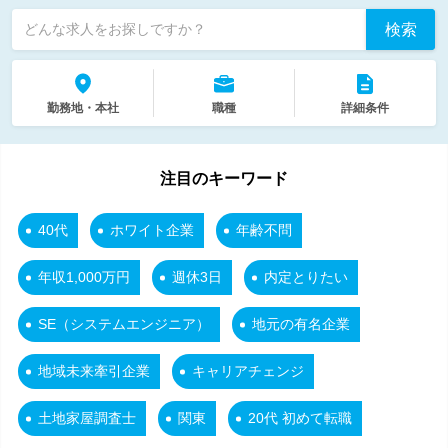
検索
どんな求人をお探しですか？
勤務地・本社
職種
詳細条件
注目のキーワード
40代
ホワイト企業
年齢不問
年収1,000万円
週休3日
内定とりたい
SE（システムエンジニア）
地元の有名企業
地域未来牽引企業
キャリアチェンジ
土地家屋調査士
関東
20代 初めて転職