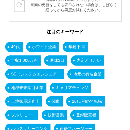
画面の更新をしても表示されない場合は、しばらく
経ってから再度お試しください。
注目のキーワード
40代
ホワイト企業
年齢不問
年収1,000万円
週休3日
内定とりたい
SE（システムエンジニア）
地元の有名企業
地域未来牽引企業
キャリアチェンジ
土地家屋調査士
関東
20代 初めて転職
フルリモート
技術営業
登録販売者
ハウスクリーニング
声優マネージャー