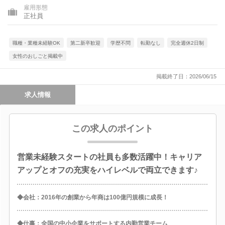
雇用形態
正社員
職種・業種未経験OK
第二新卒歓迎
学歴不問
転勤なし
完全週休2日制
女性のおしごと掲載中
掲載終了日：2026/06/15
求人情報
この求人のポイント
営業未経験スタートの社員も多数活躍中！キャリア
アップとオフの充実をハイレベルで両立できます♪
◆会社：2016年の創業から年商は100億円規模に成長！
◆仕事：全国の中小企業をサポートする内勤営業チーム