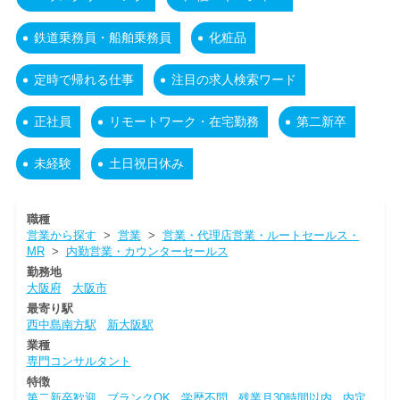
鉄道乗務員・船舶乗務員
化粧品
定時で帰れる仕事
注目の求人検索ワード
正社員
リモートワーク・在宅勤務
第二新卒
未経験
土日祝日休み
職種
営業から探す
>
営業
>
営業・代理店営業・ルートセールス・
MR
>
内勤営業・カウンターセールス
勤務地
大阪府
大阪市
最寄り駅
西中島南方駅
新大阪駅
業種
専門コンサルタント
特徴
第二新卒歓迎
ブランクOK
学歴不問
残業月30時間以内
内定