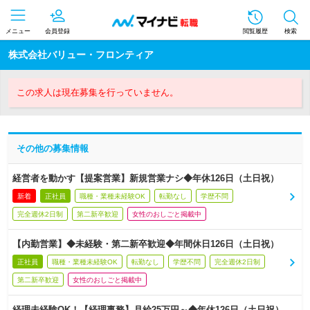
メニュー
会員登録
閲覧履歴
検索
株式会社バリュー・フロンティア
この求人は現在募集を行っていません。
その他の募集情報
経営者を動かす【提案営業】新規営業ナシ◆年休126日（土日祝）
新着
正社員
職種・業種未経験OK
転勤なし
学歴不問
完全週休2日制
第二新卒歓迎
女性のおしごと掲載中
【内勤営業】◆未経験・第二新卒歓迎◆年間休日126日（土日祝）
正社員
職種・業種未経験OK
転勤なし
学歴不問
完全週休2日制
第二新卒歓迎
女性のおしごと掲載中
経理未経験OK！【経理事務】月給25万円～◆年休126日（土日祝）