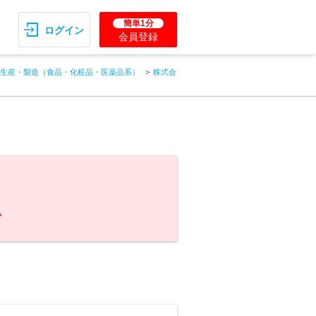
簡単1分
ログイン
会員登録
生産・製造（食品・化粧品・医薬品系）
株式会
。