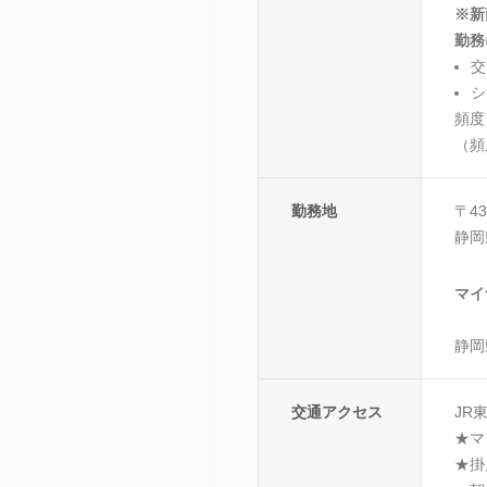
※新
勤務
交
シ
頻度
（頻
勤務地
〒43
静岡
マイ
静岡
交通アクセス
JR
★マ
★掛