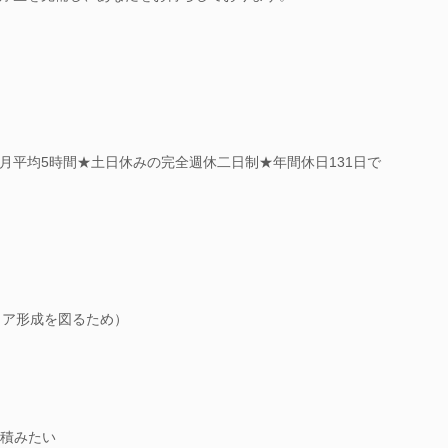
月平均5時間★土日休みの完全週休二日制★年間休日131日で
リア形成を図るため）
積みたい