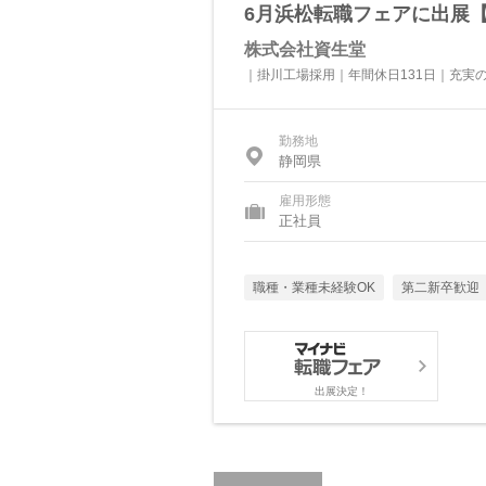
6月浜松転職フェアに出展【
株式会社資生堂
｜掛川工場採用｜年間休日131日｜充実
勤務地
静岡県
雇用形態
正社員
職種・業種未経験OK
第二新卒歓迎
出展決定！