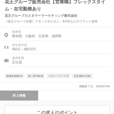
花王グループ販売会社【営業職】フレックスタイ
ム・在宅勤務あり
花王グループカスタマーマーケティング株式会社
《花王グループ企業》アタックやビオレ、KATEなどのブランド保有
勤務地
愛知県、大阪府、広島県、福岡県
初年度年収
450万～800万円
雇用形態
正社員
業種未経験OK
第二新卒歓迎
リモートワーク可
完全週休2日制
掲載終了日：2026/07/09
求人情報
この求人のポイント