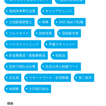
地域未来牽引企業
キャリアチェンジ
土地家屋調査士
関東
20代 初めて転職
フルリモート
技術営業
登録販売者
ハウスクリーニング
声優マネージャー
鉄道乗務員・船舶乗務員
化粧品
定時で帰れる仕事
注目の求人検索ワード
正社員
リモートワーク・在宅勤務
第二新卒
未経験
土日祝日休み
職種