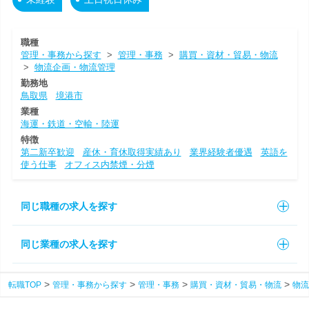
職種
管理・事務から探す
>
管理・事務
>
購買・資材・貿易・物流
>
物流企画・物流管理
勤務地
鳥取県
境港市
業種
海運・鉄道・空輸・陸運
特徴
第二新卒歓迎
産休・育休取得実績あり
業界経験者優遇
英語を
使う仕事
オフィス内禁煙・分煙
同じ職種の求人を探す
同じ業種の求人を探す
転職TOP
管理・事務から探す
管理・事務
購買・資材・貿易・物流
物流