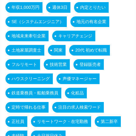
年収1,000万円
週休3日
内定とりたい
SE（システムエンジニア）
地元の有名企業
地域未来牽引企業
キャリアチェンジ
土地家屋調査士
関東
20代 初めて転職
フルリモート
技術営業
登録販売者
ハウスクリーニング
声優マネージャー
鉄道乗務員・船舶乗務員
化粧品
定時で帰れる仕事
注目の求人検索ワード
正社員
リモートワーク・在宅勤務
第二新卒
未経験
土日祝日休み