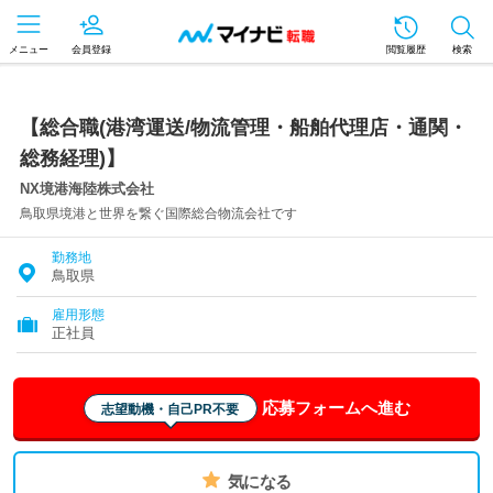
メニュー
会員登録
閲覧履歴
検索
【総合職(港湾運送/物流管理・船舶代理店・通関・
総務経理)】
NX境港海陸株式会社
鳥取県境港と世界を繋ぐ国際総合物流会社です
勤務地
鳥取県
雇用形態
正社員
応募フォームへ進む
志望動機・自己PR不要
気になる