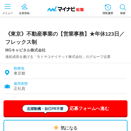
メニュー
会員登録
閲覧履歴
検索
《東京》不動産事業の【営業事務】★年休123日／
フレックス制
MGキャピタル株式会社
連続成長を遂げる「モトヤユナイテッド株式会社」のグループ企業
勤務地
東京都
雇用形態
正社員
応募フォームへ進む
志望動機・自己PR不要
気になる