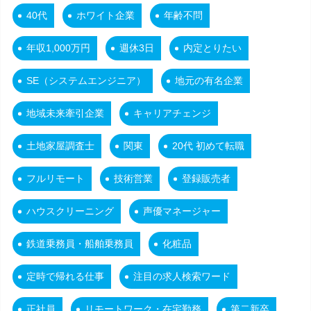
40代
ホワイト企業
年齢不問
年収1,000万円
週休3日
内定とりたい
SE（システムエンジニア）
地元の有名企業
地域未来牽引企業
キャリアチェンジ
土地家屋調査士
関東
20代 初めて転職
フルリモート
技術営業
登録販売者
ハウスクリーニング
声優マネージャー
鉄道乗務員・船舶乗務員
化粧品
定時で帰れる仕事
注目の求人検索ワード
正社員
リモートワーク・在宅勤務
第二新卒