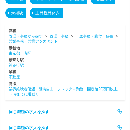
未経験
土日祝日休み
職種
管理・事務から探す
>
管理・事務
>
一般事務・受付・秘書
>
営業事務・営業アシスタント
勤務地
東京都
港区
最寄り駅
神谷町駅
業種
不動産
特徴
業界経験者優遇
服装自由
フレックス勤務
固定給25万円以上
17時までに退社可
同じ職種の求人を探す
同じ業種の求人を探す