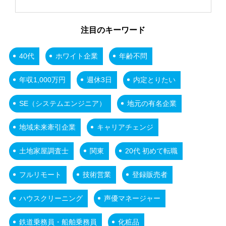
注目のキーワード
40代
ホワイト企業
年齢不問
年収1,000万円
週休3日
内定とりたい
SE（システムエンジニア）
地元の有名企業
地域未来牽引企業
キャリアチェンジ
土地家屋調査士
関東
20代 初めて転職
フルリモート
技術営業
登録販売者
ハウスクリーニング
声優マネージャー
鉄道乗務員・船舶乗務員
化粧品