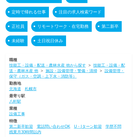
定時で帰れる仕事
注目の求人検索ワード
正社員
リモートワーク・在宅勤務
第二新卒
未経験
土日祝日休み
職種
技能工・設備・配送・農林水産 他から探す
>
技能工・設備・配
送・農林水産 他
>
施設・設備管理・警備・清掃
>
設備管理・
保守（ガス・空調・上下水・消防等）
勤務地
北海道
札幌市
最寄り駅
八軒駅
業種
設備工事
特徴
第二新卒歓迎
電話問い合わせOK
U・Iターン歓迎
学歴不問
残業月30時間以内