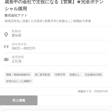
成長中の会社で主役になる【営業】★完全ポテン
シャル採用
株式会社アクト
地域活性化に貢献│土日祝休│残業月5h│転勤なし│前職給与考慮
勤務地
愛知県
初年度年収
360万～800万円
雇用形態
正社員
職種・業種未経験OK
第二新卒歓迎
学歴不問
転勤なし
完全週休2日制
女性のおしごと掲載中
掲載終了日：2026/07/20
求人情報