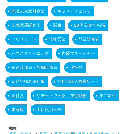
地域未来牽引企業
キャリアチェンジ
土地家屋調査士
関東
20代 初めて転職
フルリモート
技術営業
登録販売者
ハウスクリーニング
声優マネージャー
鉄道乗務員・船舶乗務員
化粧品
定時で帰れる仕事
注目の求人検索ワード
正社員
リモートワーク・在宅勤務
第二新卒
未経験
土日祝日休み
職種
営業から探す
>
営業
>
営業・代理店営業・ルートセールス・