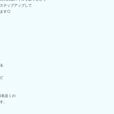
ステップアップして
ます◎
る
ど
0名近くの
す。