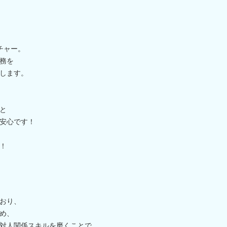
チャー。
務を
します。
と
安心です！
！
おり、
め、
対人関係スキルを磨くことで