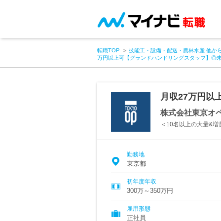
転職TOP
技能工・設備・配送・農林水産 他か
万円以上可【グランドハンドリングスタッフ】◎未
月収27万円以
株式会社東京オ
＜10名以上の大量&
勤務地
東京都
初年度年収
300万～350万円
雇用形態
正社員