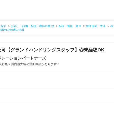
ら探す
技能工・設備・配送・農林水産 他
配送・運送・倉庫
倉庫作業・管理
株
経験OKの求人情報
上可【グランドハンドリングスタッフ】◎未経験OK
ペレーションパートナーズ
増員募集＞国内最大級の運航実績があります！