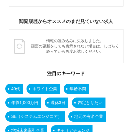
閲覧履歴からオススメのまだ見ていない求人
情報の読み込みに失敗しました。
画面の更新をしても表示されない場合は、しばらく
経ってから再度お試しください。
注目のキーワード
40代
ホワイト企業
年齢不問
年収1,000万円
週休3日
内定とりたい
SE（システムエンジニア）
地元の有名企業
地域未来牽引企業
キャリアチェンジ