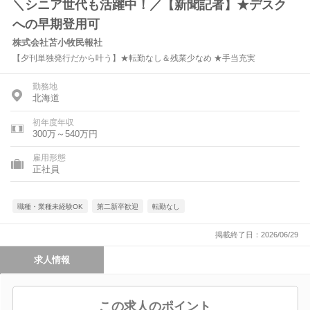
＼シニア世代も活躍中！／【新聞記者】★デスク
への早期登用可
株式会社苫小牧民報社
【夕刊単独発行だから叶う】★転勤なし＆残業少なめ ★手当充実
勤務地
北海道
初年度年収
300万～540万円
雇用形態
正社員
職種・業種未経験OK
第二新卒歓迎
転勤なし
掲載終了日：2026/06/29
求人情報
この求人のポイント