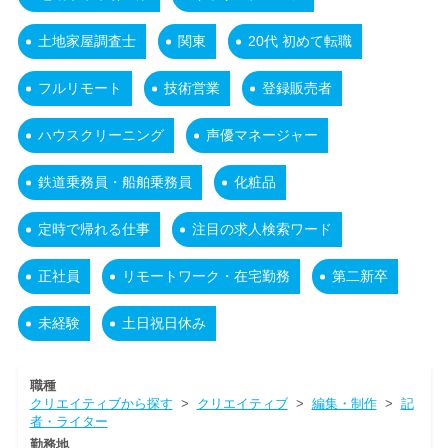
土地家屋調査士
関東
20代 初めて転職
フルリモート
技術営業
登録販売者
ハウスクリーニング
声優マネージャー
鉄道乗務員・船舶乗務員
化粧品
定時で帰れる仕事
注目の求人検索ワード
正社員
リモートワーク・在宅勤務
第二新卒
未経験
土日祝日休み
職種
クリエイティブから探す
>
クリエイティブ
>
編集・制作
>
記
者・ライター
勤務地