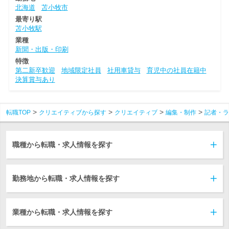
北海道
苫小牧市
最寄り駅
苫小牧駅
業種
新聞・出版・印刷
特徴
第二新卒歓迎
地域限定社員
社用車貸与
育児中の社員在籍中
決算賞与あり
転職TOP
クリエイティブから探す
クリエイティブ
編集・制作
記者・ラ
職種から転職・求人情報を探す
勤務地から転職・求人情報を探す
業種から転職・求人情報を探す