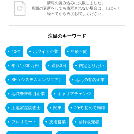
情報の読み込みに失敗しました。
画面の更新をしても表示されない場合は、しばらく
経ってから再度お試しください。
注目のキーワード
40代
ホワイト企業
年齢不問
年収1,000万円
週休3日
内定とりたい
SE（システムエンジニア）
地元の有名企業
地域未来牽引企業
キャリアチェンジ
土地家屋調査士
関東
20代 初めて転職
フルリモート
技術営業
登録販売者