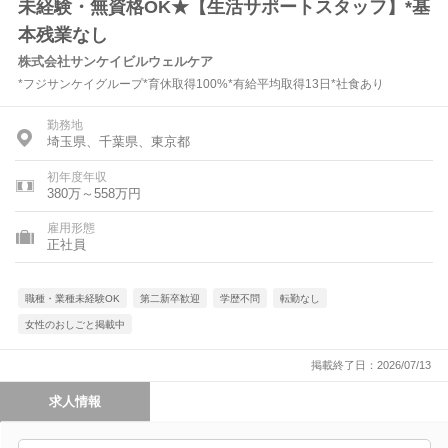
未経験・無資格OK★【生活サポートスタッフ】*基
本残業なし
株式会社サンケイビルウェルケア
*フジサンケイグループ*育休取得100%*有給平均取得13日*社食あり
勤務地
埼玉県、千葉県、東京都
初年度年収
380万～558万円
雇用形態
正社員
職種・業種未経験OK
第二新卒歓迎
学歴不問
転勤なし
女性のおしごと掲載中
掲載終了日：2026/07/13
求人情報