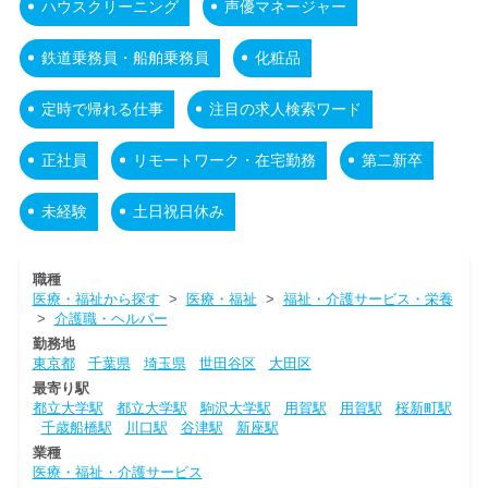
ハウスクリーニング
声優マネージャー
鉄道乗務員・船舶乗務員
化粧品
定時で帰れる仕事
注目の求人検索ワード
正社員
リモートワーク・在宅勤務
第二新卒
未経験
土日祝日休み
職種
医療・福祉から探す
>
医療・福祉
>
福祉・介護サービス・栄養
>
介護職・ヘルパー
勤務地
東京都
千葉県
埼玉県
世田谷区
大田区
最寄り駅
都立大学駅
都立大学駅
駒沢大学駅
用賀駅
用賀駅
桜新町駅
千歳船橋駅
川口駅
谷津駅
新座駅
業種
医療・福祉・介護サービス