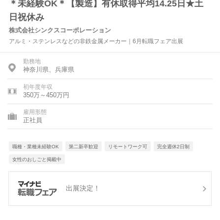
＊未経験OK＊【製造】有休取得平均14.25日★土
日祝休み
株式会社シンクスコーポレーション
アルミ・ステンレスなどの非鉄金属メーカー｜6月転職フェア出展
勤務地
神奈川県、兵庫県
初年度年収
350万～450万円
雇用形態
正社員
職種・業種未経験OK
第二新卒歓迎
リモートワーク可
完全週休2日制
女性のおしごと掲載中
出展決定！