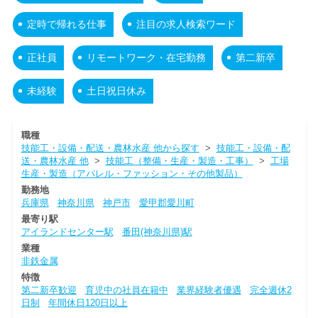
定時で帰れる仕事
注目の求人検索ワード
正社員
リモートワーク・在宅勤務
第二新卒
未経験
土日祝日休み
職種
技能工・設備・配送・農林水産 他から探す
>
技能工・設備・配
送・農林水産 他
>
技能工（整備・生産・製造・工事）
>
工場
生産・製造（アパレル・ファッション・その他製品）
勤務地
兵庫県
神奈川県
神戸市
愛甲郡愛川町
最寄り駅
アイランドセンター駅
番田(神奈川県)駅
業種
非鉄金属
特徴
第二新卒歓迎
育児中の社員在籍中
業界経験者優遇
完全週休2
日制
年間休日120日以上