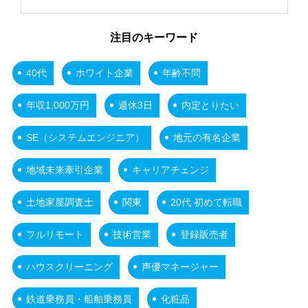
注目のキーワード
40代
ホワイト企業
年齢不問
年収1,000万円
週休3日
内定とりたい
SE（システムエンジニア）
地元の有名企業
地域未来牽引企業
キャリアチェンジ
土地家屋調査士
関東
20代 初めて転職
フルリモート
技術営業
登録販売者
ハウスクリーニング
声優マネージャー
鉄道乗務員・船舶乗務員
化粧品