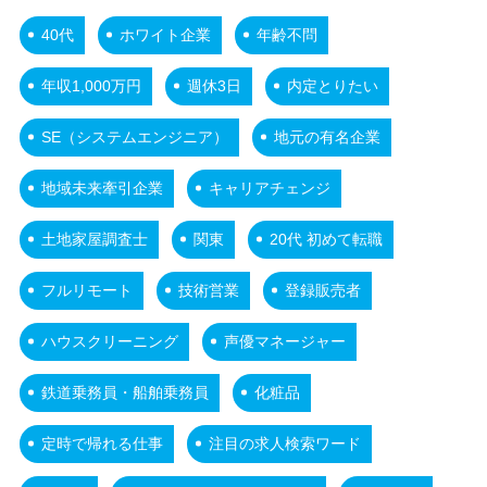
40代
ホワイト企業
年齢不問
年収1,000万円
週休3日
内定とりたい
SE（システムエンジニア）
地元の有名企業
地域未来牽引企業
キャリアチェンジ
土地家屋調査士
関東
20代 初めて転職
フルリモート
技術営業
登録販売者
ハウスクリーニング
声優マネージャー
鉄道乗務員・船舶乗務員
化粧品
定時で帰れる仕事
注目の求人検索ワード