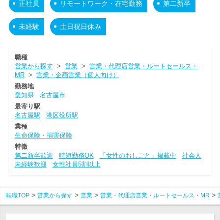
正社員
リモートワーク・在宅勤務
第二新卒
未経験
土日祝日休み
職種
営業から探す
>
営業
>
営業・代理店営業・ルートセールス・
MR
>
営業・企画営業（個人向け）
勤務地
愛知県
名古屋市
最寄り駅
名古屋駅
港区役所駅
業種
生命保険・損害保険
特徴
第二新卒歓迎
時短勤務OK
「女性のおしごと」掲載中
社会人
未経験歓迎
女性社員5割以上
転職TOP
営業から探す
営業
営業・代理店営業・ルートセールス・MR