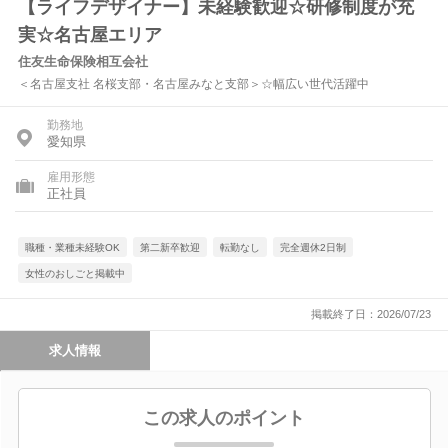
【ライフデザイナー】未経験歓迎☆研修制度が充
実☆名古屋エリア
住友生命保険相互会社
＜名古屋支社 名桜支部・名古屋みなと支部＞☆幅広い世代活躍中
勤務地
愛知県
雇用形態
正社員
職種・業種未経験OK
第二新卒歓迎
転勤なし
完全週休2日制
女性のおしごと掲載中
掲載終了日：2026/07/23
求人情報
この求人のポイント