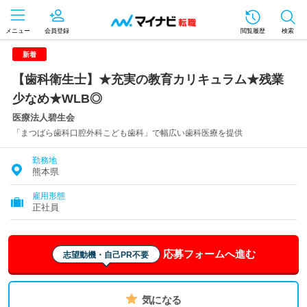
メニュー
会員登録
閲覧履歴
検索
新着
【歯科衛生士】★充実の教育カリキュラム★残業
少なめ★WLB◎
医療法人碧生会
「まつばら歯科口腔外科こども歯科」で幅広い歯科医療を提供
勤務地
熊本県
雇用形態
正社員
応募フォームへ進む
志望動機・自己PR不要
気になる