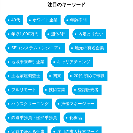
注目のキーワード
40代
ホワイト企業
年齢不問
年収1,000万円
週休3日
内定とりたい
SE（システムエンジニア）
地元の有名企業
地域未来牽引企業
キャリアチェンジ
土地家屋調査士
関東
20代 初めて転職
フルリモート
技術営業
登録販売者
ハウスクリーニング
声優マネージャー
鉄道乗務員・船舶乗務員
化粧品
定時で帰れる仕事
注目の求人検索ワード