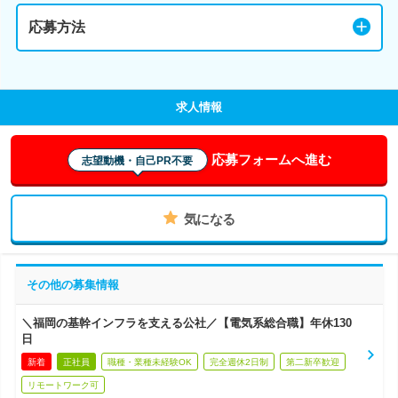
応募方法
求人情報
応募フォームへ進む
志望動機・自己PR不要
気になる
その他の募集情報
＼福岡の基幹インフラを支える公社／【電気系総合職】年休130
日
新着
正社員
職種・業種未経験OK
完全週休2日制
第二新卒歓迎
リモートワーク可