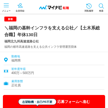
メニュー
会員登録
閲覧履歴
検索
新着
＼福岡の基幹インフラを支える公社／【土木系総
合職】年休130日
福岡北九州高速道路公社
福岡の都市高速道路を支える公共インフラ管理運営団体
勤務地
福岡県
初年度年収
400万～500万円
雇用形態
正社員
応募フォームへ進む
志望動機・自己PR不要