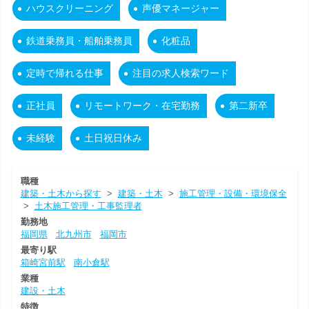
ハウスクリーニング
声優マネージャー
鉄道乗務員・船舶乗務員
化粧品
定時で帰れる仕事
注目の求人検索ワード
正社員
リモートワーク・在宅勤務
第二新卒
未経験
土日祝日休み
職種
建築・土木から探す
>
建築・土木
>
施工管理・設備・環境保全
>
土木施工管理・工事監理者
勤務地
福岡県
北九州市
福岡市
最寄り駅
箱崎宮前駅
南小倉駅
業種
建設・土木
特徴