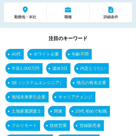
勤務地・本社
職種
詳細条件
注目のキーワード
40代
ホワイト企業
年齢不問
年収1,000万円
週休3日
内定とりたい
SE（システムエンジニア）
地元の有名企業
地域未来牽引企業
キャリアチェンジ
土地家屋調査士
関東
20代 初めて転職
フルリモート
技術営業
登録販売者