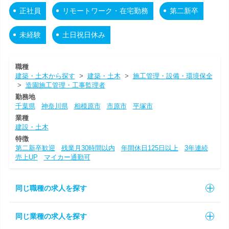
正社員
リモートワーク・在宅勤務
第二新卒
未経験
土日祝日休み
職種
建築・土木から探す
>
建築・土木
>
施工管理・設備・環境保全
>
造園施工管理・工事監理者
勤務地
千葉県
神奈川県
相模原市
市原市
平塚市
業種
建設・土木
特徴
第二新卒歓迎
残業月30時間以内
年間休日125日以上
3年連続
売上UP
マイカー通勤可
同じ職種の求人を探す
同じ業種の求人を探す