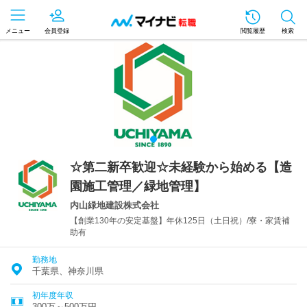
メニュー
会員登録
閲覧履歴
検索
☆第二新卒歓迎☆未経験から始める【造
園施工管理／緑地管理】
内山緑地建設株式会社
【創業130年の安定基盤】年休125日（土日祝）/寮・家賃補
助有
勤務地
千葉県、神奈川県
初年度年収
300万～500万円