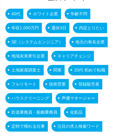
40代
ホワイト企業
年齢不問
年収1,000万円
週休3日
内定とりたい
SE（システムエンジニア）
地元の有名企業
地域未来牽引企業
キャリアチェンジ
土地家屋調査士
関東
20代 初めて転職
フルリモート
技術営業
登録販売者
ハウスクリーニング
声優マネージャー
鉄道乗務員・船舶乗務員
化粧品
定時で帰れる仕事
注目の求人検索ワード