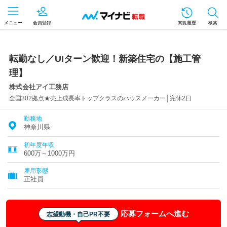
メニュー
会員登録
閲覧履歴
検索
転勤なし／UIターン歓迎！新築住宅の【施工管
理】
株式会社アイ工務店
全国302拠点★売上成長率トップクラスのハウスメーカー│完休2日
勤務地
神奈川県
初年度年収
600万～1000万円
雇用形態
正社員
応募フォームへ進む
志望動機・自己PR不要