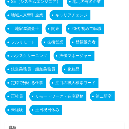
SE（システムエンジニア）
地元の有名企業
地域未来牽引企業
キャリアチェンジ
土地家屋調査士
関東
20代 初めて転職
フルリモート
技術営業
登録販売者
ハウスクリーニング
声優マネージャー
鉄道乗務員・船舶乗務員
化粧品
定時で帰れる仕事
注目の求人検索ワード
正社員
リモートワーク・在宅勤務
第二新卒
未経験
土日祝日休み
職種