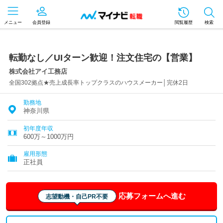
メニュー
会員登録
閲覧履歴
検索
転勤なし／UIターン歓迎！注文住宅の【営業】
株式会社アイ工務店
全国302拠点★売上成長率トップクラスのハウスメーカー│完休2日
勤務地
神奈川県
初年度年収
600万～1000万円
雇用形態
正社員
応募フォームへ進む
志望動機・自己PR不要