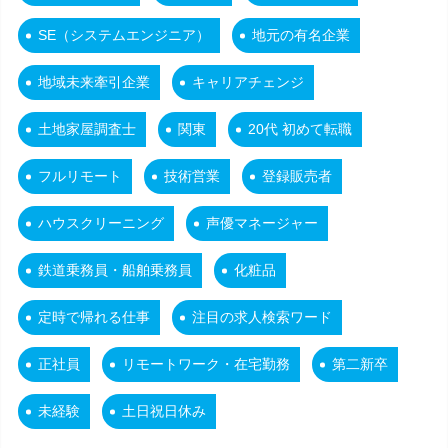
SE（システムエンジニア）
地元の有名企業
地域未来牽引企業
キャリアチェンジ
土地家屋調査士
関東
20代 初めて転職
フルリモート
技術営業
登録販売者
ハウスクリーニング
声優マネージャー
鉄道乗務員・船舶乗務員
化粧品
定時で帰れる仕事
注目の求人検索ワード
正社員
リモートワーク・在宅勤務
第二新卒
未経験
土日祝日休み