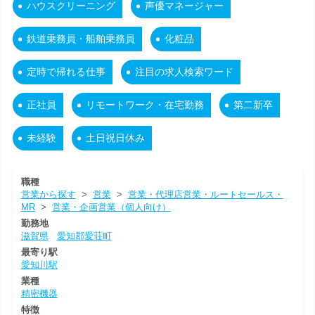
ハウスクリーニング
声優マネージャー
鉄道乗務員・船舶乗務員
化粧品
定時で帰れる仕事
注目の求人検索ワード
正社員
リモートワーク・在宅勤務
第二新卒
未経験
土日祝日休み
職種
営業から探す
>
営業
>
営業・代理店営業・ルートセールス・
MR
>
営業・企画営業（個人向け）
勤務地
滋賀県
愛知郡愛荘町
最寄り駅
愛知川駅
業種
精密機器
特徴