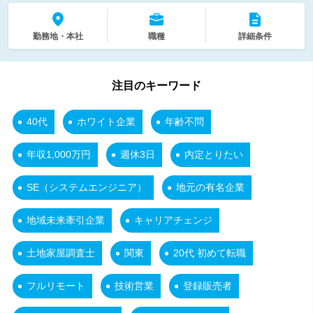
勤務地・本社
職種
詳細条件
注目のキーワード
40代
ホワイト企業
年齢不問
年収1,000万円
週休3日
内定とりたい
SE（システムエンジニア）
地元の有名企業
地域未来牽引企業
キャリアチェンジ
土地家屋調査士
関東
20代 初めて転職
フルリモート
技術営業
登録販売者