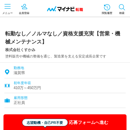
メニュー
会員登録
閲覧履歴
検索
転勤なし／ノルマなし／資格支援充実【営業・機
械メンテナンス】
株式会社くすかみ
塗料販売や機械の整備を通じ、製造業を支える安定成長企業です
勤務地
滋賀県
初年度年収
410万～450万円
雇用形態
正社員
応募フォームへ進む
志望動機・自己PR不要