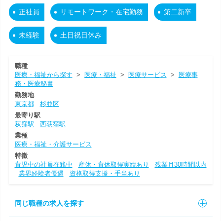
正社員
リモートワーク・在宅勤務
第二新卒
未経験
土日祝日休み
職種
医療・福祉から探す
>
医療・福祉
>
医療サービス
>
医療事
務・医療秘書
勤務地
東京都
杉並区
最寄り駅
荻窪駅
西荻窪駅
業種
医療・福祉・介護サービス
特徴
育児中の社員在籍中
産休・育休取得実績あり
残業月30時間以内
業界経験者優遇
資格取得支援・手当あり
同じ職種の求人を探す