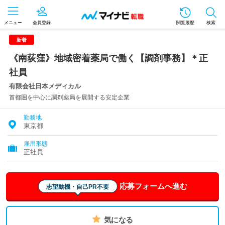
メニュー
会員登録
閲覧履歴
検索
新着
《南荻窪》地域密着薬局で働く【調剤事務】＊正
社員
有限会社日本メディカル
首都圏を中心に調剤薬局を展開する安定企業
勤務地
東京都
雇用形態
正社員
応募フォームへ進む
志望動機・自己PR不要
気になる