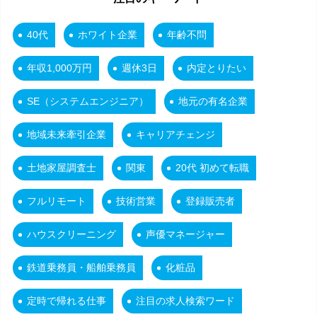
40代
ホワイト企業
年齢不問
年収1,000万円
週休3日
内定とりたい
SE（システムエンジニア）
地元の有名企業
地域未来牽引企業
キャリアチェンジ
土地家屋調査士
関東
20代 初めて転職
フルリモート
技術営業
登録販売者
ハウスクリーニング
声優マネージャー
鉄道乗務員・船舶乗務員
化粧品
定時で帰れる仕事
注目の求人検索ワード