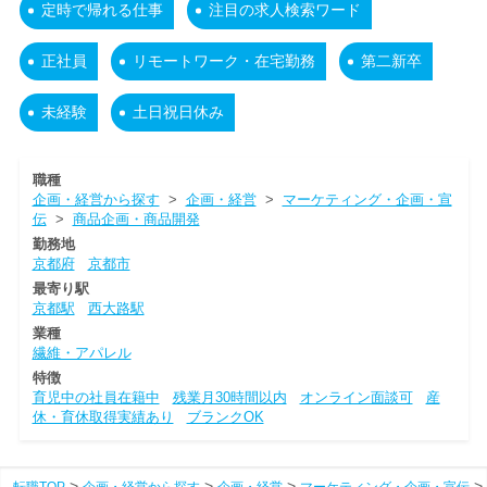
定時で帰れる仕事
注目の求人検索ワード
正社員
リモートワーク・在宅勤務
第二新卒
未経験
土日祝日休み
職種
企画・経営から探す
>
企画・経営
>
マーケティング・企画・宣
伝
>
商品企画・商品開発
勤務地
京都府
京都市
最寄り駅
京都駅
西大路駅
業種
繊維・アパレル
特徴
育児中の社員在籍中
残業月30時間以内
オンライン面談可
産
休・育休取得実績あり
ブランクOK
転職TOP
企画・経営から探す
企画・経営
マーケティング・企画・宣伝