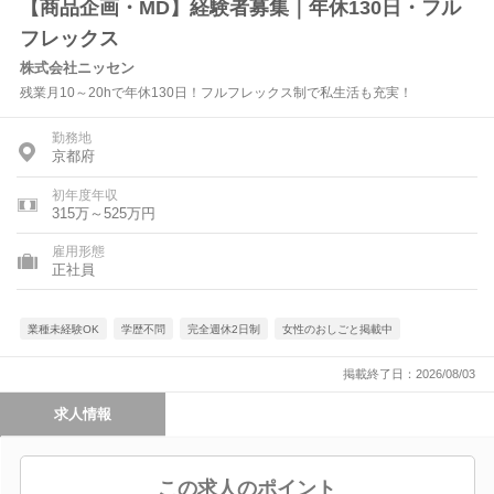
【商品企画・MD】経験者募集｜年休130日・フル
フレックス
株式会社ニッセン
残業月10～20hで年休130日！フルフレックス制で私生活も充実！
勤務地
京都府
初年度年収
315万～525万円
雇用形態
正社員
業種未経験OK
学歴不問
完全週休2日制
女性のおしごと掲載中
掲載終了日：2026/08/03
求人情報
この求人のポイント