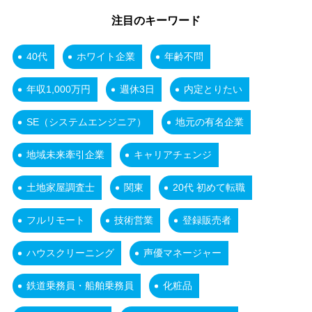
注目のキーワード
40代
ホワイト企業
年齢不問
年収1,000万円
週休3日
内定とりたい
SE（システムエンジニア）
地元の有名企業
地域未来牽引企業
キャリアチェンジ
土地家屋調査士
関東
20代 初めて転職
フルリモート
技術営業
登録販売者
ハウスクリーニング
声優マネージャー
鉄道乗務員・船舶乗務員
化粧品