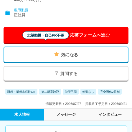
雇用形態
正社員
応募フォームへ進む
志望動機・自己PR不要
気になる
質問する
職種・業種未経験OK
第二新卒歓迎
学歴不問
転勤なし
完全週休2日制
情報更新日：2026/07/27
掲載終了予定日：2026/09/21
求人情報
メッセージ
インタビュー