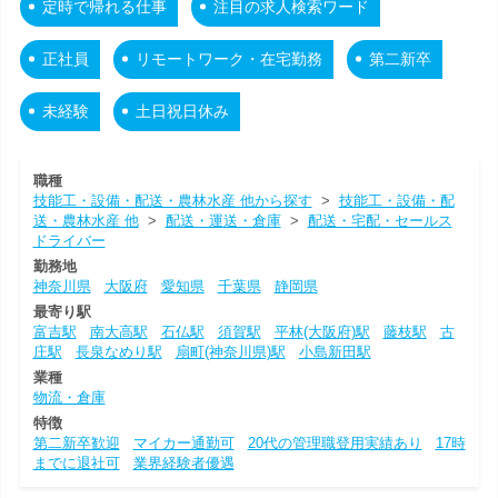
定時で帰れる仕事
注目の求人検索ワード
正社員
リモートワーク・在宅勤務
第二新卒
未経験
土日祝日休み
職種
技能工・設備・配送・農林水産 他から探す
>
技能工・設備・配
送・農林水産 他
>
配送・運送・倉庫
>
配送・宅配・セールス
ドライバー
勤務地
神奈川県
大阪府
愛知県
千葉県
静岡県
最寄り駅
富吉駅
南大高駅
石仏駅
須賀駅
平林(大阪府)駅
藤枝駅
古
庄駅
長泉なめり駅
扇町(神奈川県)駅
小島新田駅
業種
物流・倉庫
特徴
第二新卒歓迎
マイカー通勤可
20代の管理職登用実績あり
17時
までに退社可
業界経験者優遇