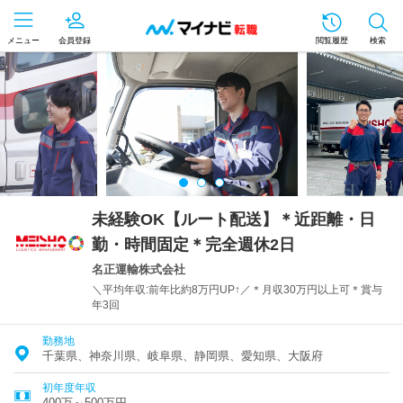
メニュー
会員登録
閲覧履歴
検索
未経験OK【ルート配送】＊近距離・日
勤・時間固定＊完全週休2日
名正運輸株式会社
＼平均年収:前年比約8万円UP↑／＊月収30万円以上可＊賞与
年3回
勤務地
千葉県、神奈川県、岐阜県、静岡県、愛知県、大阪府
初年度年収
400万～500万円