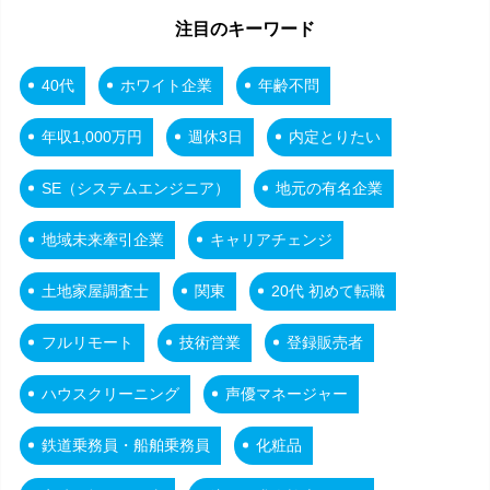
注目のキーワード
40代
ホワイト企業
年齢不問
年収1,000万円
週休3日
内定とりたい
SE（システムエンジニア）
地元の有名企業
地域未来牽引企業
キャリアチェンジ
土地家屋調査士
関東
20代 初めて転職
フルリモート
技術営業
登録販売者
ハウスクリーニング
声優マネージャー
鉄道乗務員・船舶乗務員
化粧品