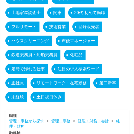
土地家屋調査士
関東
20代 初めて転職
フルリモート
技術営業
登録販売者
ハウスクリーニング
声優マネージャー
鉄道乗務員・船舶乗務員
化粧品
定時で帰れる仕事
注目の求人検索ワード
正社員
リモートワーク・在宅勤務
第二新卒
未経験
土日祝日休み
職種
管理・事務から探す
>
管理・事務
>
経理・財務・会計
>
経
理・財務
勤務地