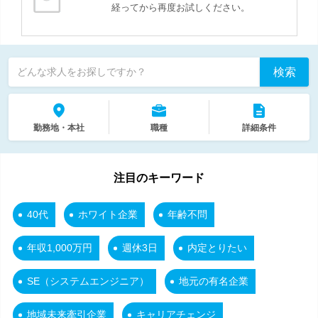
経ってから再度お試しください。
検索
どんな求人をお探しですか？
勤務地・本社
職種
詳細条件
注目のキーワード
40代
ホワイト企業
年齢不問
年収1,000万円
週休3日
内定とりたい
SE（システムエンジニア）
地元の有名企業
地域未来牽引企業
キャリアチェンジ