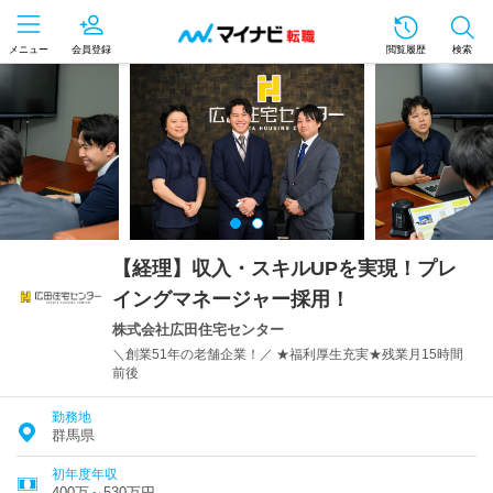
メニュー
会員登録
閲覧履歴
検索
【経理】収入・スキルUPを実現！プレ
イングマネージャー採用！
株式会社広田住宅センター
＼創業51年の老舗企業！／ ★福利厚生充実★残業月15時間
前後
勤務地
群馬県
初年度年収
400万～530万円