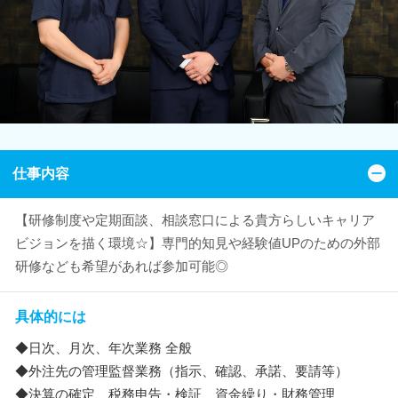
仕事内容
【研修制度や定期面談、相談窓口による貴方らしいキャリア
ビジョンを描く環境☆】専門的知見や経験値UPのための外部
研修なども希望があれば参加可能◎
具体的には
◆日次、月次、年次業務 全般
◆外注先の管理監督業務（指示、確認、承諾、要請等）
◆決算の確定、税務申告・検証、資金繰り・財務管理