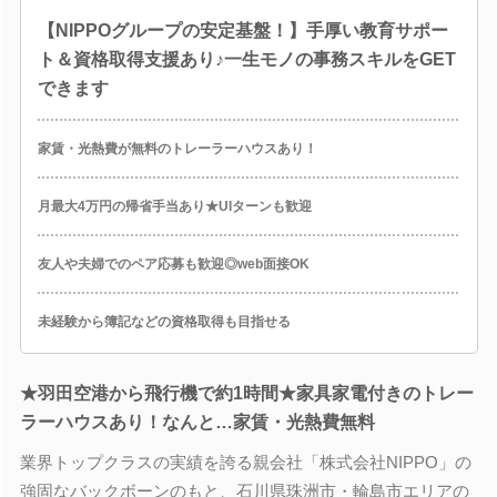
【NIPPOグループの安定基盤！】手厚い教育サポー
ト＆資格取得支援あり♪一生モノの事務スキルをGET
できます
家賃・光熱費が無料のトレーラーハウスあり！
月最大4万円の帰省手当あり★UIターンも歓迎
友人や夫婦でのペア応募も歓迎◎web面接OK
未経験から簿記などの資格取得も目指せる
★羽田空港から飛行機で約1時間★家具家電付きのトレー
ラーハウスあり！なんと…家賃・光熱費無料
業界トップクラスの実績を誇る親会社「株式会社NIPPO」の
強固なバックボーンのもと、石川県珠洲市・輪島市エリアの