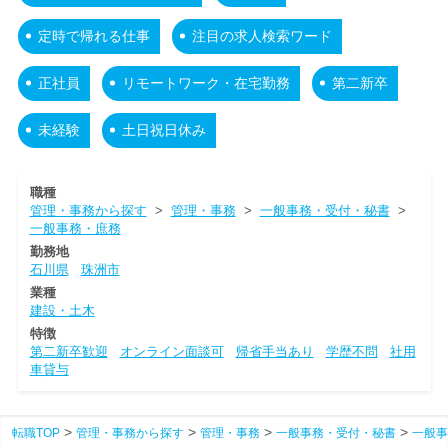
定時で帰れる仕事
注目の求人検索ワード
正社員
リモートワーク・在宅勤務
第二新卒
未経験
土日祝日休み
職種
管理・事務から探す
>
管理・事務
>
一般事務・受付・秘書
>
一般事務・庶務
勤務地
石川県
珠洲市
業種
建設・土木
特徴
第二新卒歓迎
オンライン面談可
帰省手当あり
学歴不問
社用
車貸与
転職TOP
管理・事務から探す
管理・事務
一般事務・受付・秘書
一般事