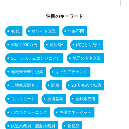
注目のキーワード
40代
ホワイト企業
年齢不問
年収1,000万円
週休3日
内定とりたい
SE（システムエンジニア）
地元の有名企業
地域未来牽引企業
キャリアチェンジ
土地家屋調査士
関東
20代 初めて転職
フルリモート
技術営業
登録販売者
ハウスクリーニング
声優マネージャー
鉄道乗務員・船舶乗務員
化粧品