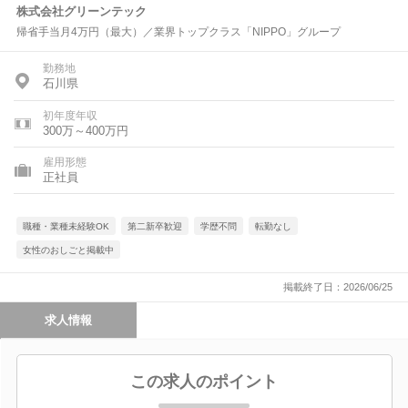
株式会社グリーンテック
帰省手当月4万円（最大）／業界トップクラス「NIPPO」グループ
勤務地
石川県
初年度年収
300万～400万円
雇用形態
正社員
職種・業種未経験OK
第二新卒歓迎
学歴不問
転勤なし
女性のおしごと掲載中
掲載終了日：2026/06/25
求人情報
この求人のポイント