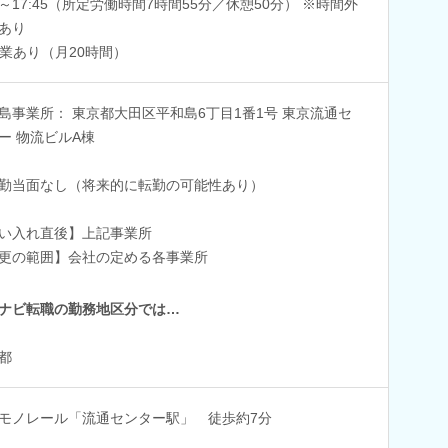
00～17:45（所定労働時間7時間55分／休憩50分） ※時間外
あり
業あり（月20時間）
島事業所： 東京都大田区平和島6丁目1番1号 東京流通セ
ー 物流ビルA棟
勤当面なし（将来的に転勤の可能性あり）
い入れ直後】上記事業所
更の範囲】会社の定める各事業所
ナビ転職の勤務地区分では…
都
モノレール「流通センター駅」 徒歩約7分