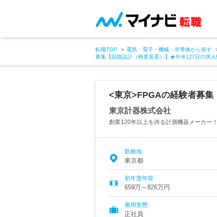
転職TOP
電気・電子・機械・半導体から探す
募集【回路設計（検査装置）】★年休127日の求人
<東京>FPGAの経験者募
東京計器株式会社
創業120年以上を誇る計測機器メーカー
勤務地
東京都
初年度年収
659万～826万円
雇用形態
正社員