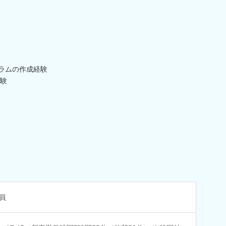
ラムの作成経験
験
員