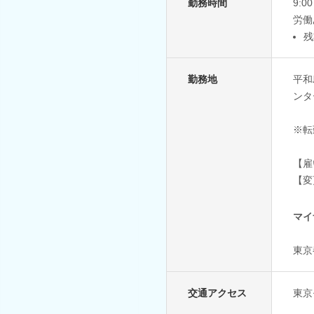
勤務時間
9:
労働
残
勤務地
平和
ンタ
※転
【雇
【変
マイ
東京
交通アクセス
東京