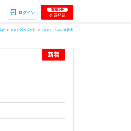
簡単1分
ログイン
会員登録
設計
東京計器株式会社
<東京>FPGAの経験者
新着