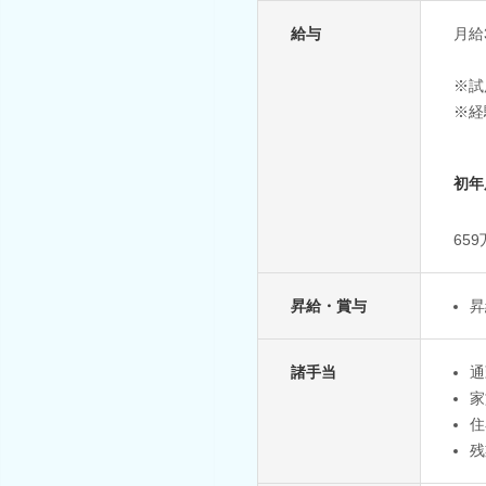
給与
月給3
※試
※経
初年
65
昇給・賞与
昇
諸手当
通
家
住
残