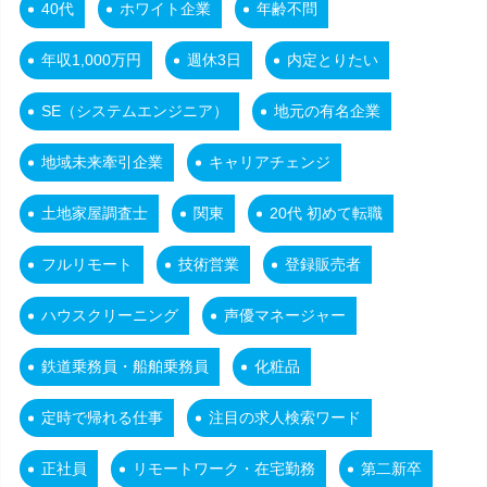
40代
ホワイト企業
年齢不問
年収1,000万円
週休3日
内定とりたい
SE（システムエンジニア）
地元の有名企業
地域未来牽引企業
キャリアチェンジ
土地家屋調査士
関東
20代 初めて転職
フルリモート
技術営業
登録販売者
ハウスクリーニング
声優マネージャー
鉄道乗務員・船舶乗務員
化粧品
定時で帰れる仕事
注目の求人検索ワード
正社員
リモートワーク・在宅勤務
第二新卒