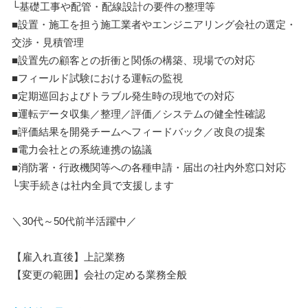
└基礎工事や配管・配線設計の要件の整理等
■設置・施工を担う施工業者やエンジニアリング会社の選定・
交渉・見積管理
■設置先の顧客との折衝と関係の構築、現場での対応
■フィールド試験における運転の監視
■定期巡回およびトラブル発生時の現地での対応
■運転データ収集／整理／評価／システムの健全性確認
■評価結果を開発チームへフィードバック／改良の提案
■電力会社との系統連携の協議
■消防署・行政機関等への各種申請・届出の社内外窓口対応
└実手続きは社内全員で支援します
＼30代～50代前半活躍中／
【雇入れ直後】上記業務
【変更の範囲】会社の定める業務全般