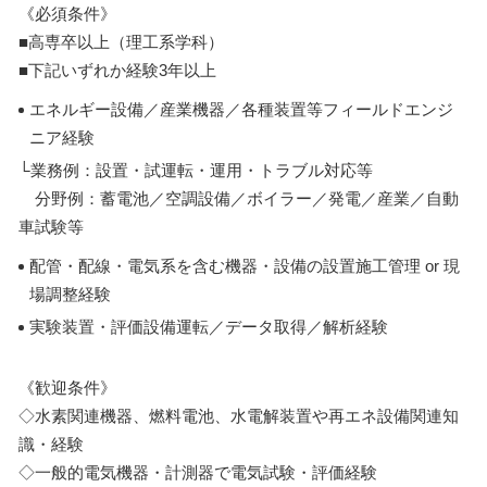
《必須条件》
■高専卒以上（理工系学科）
■下記いずれか経験3年以上
エネルギー設備／産業機器／各種装置等フィールドエンジ
ニア経験
└業務例：設置・試運転・運用・トラブル対応等
分野例：蓄電池／空調設備／ボイラー／発電／産業／自動
車試験等
配管・配線・電気系を含む機器・設備の設置施工管理 or 現
場調整経験
実験装置・評価設備運転／データ取得／解析経験
《歓迎条件》
◇水素関連機器、燃料電池、水電解装置や再エネ設備関連知
識・経験
◇一般的電気機器・計測器で電気試験・評価経験