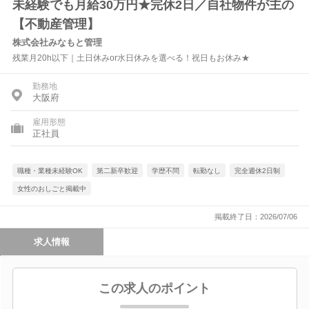
未経験でも月給30万円★完休2日／自社物件が主の
【不動産管理】
株式会社みなもと管理
残業月20h以下｜土日休みor水日休みを選べる！祝日もお休み★
勤務地
大阪府
雇用形態
正社員
職種・業種未経験OK
第二新卒歓迎
学歴不問
転勤なし
完全週休2日制
女性のおしごと掲載中
掲載終了日：2026/07/06
求人情報
この求人のポイント