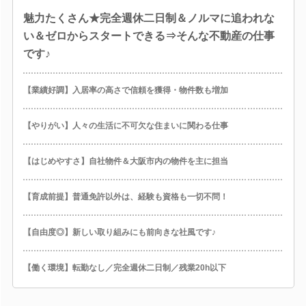
魅力たくさん★完全週休二日制＆ノルマに追われな
い＆ゼロからスタートできる⇒そんな不動産の仕事
です♪
【業績好調】入居率の高さで信頼を獲得・物件数も増加
【やりがい】人々の生活に不可欠な住まいに関わる仕事
【はじめやすさ】自社物件＆大阪市内の物件を主に担当
【育成前提】普通免許以外は、経験も資格も一切不問！
【自由度◎】新しい取り組みにも前向きな社風です♪
【働く環境】転勤なし／完全週休二日制／残業20h以下