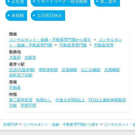
正社員
リモートワーク・在宅勤務
第二新卒
未経験
土日祝日休み
職種
コンサルタント・金融・不動産専門職から探す
>
コンサルタン
ト・金融・不動産専門職
>
不動産系専門職
>
不動産管理
勤務地
大阪府
大阪市
最寄り駅
北浜(大阪府)駅
堺筋本町駅
淀屋橋駅
なにわ橋駅
天満橋駅
谷町四丁目駅
業種
不動産
特徴
第二新卒歓迎
転勤なし
中途入社5割以上
5日以上連続休暇取得
可能
学歴不問
転職TOP
コンサルタント・金融・不動産専門職から探す
コンサルタント・