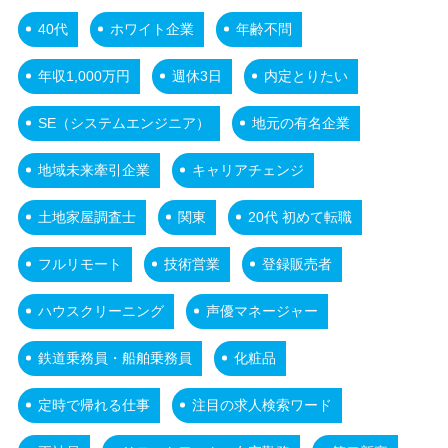
40代
ホワイト企業
年齢不問
年収1,000万円
週休3日
内定とりたい
SE（システムエンジニア）
地元の有名企業
地域未来牽引企業
キャリアチェンジ
土地家屋調査士
関東
20代 初めて転職
フルリモート
技術営業
登録販売者
ハウスクリーニング
声優マネージャー
鉄道乗務員・船舶乗務員
化粧品
定時で帰れる仕事
注目の求人検索ワード