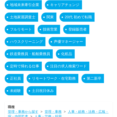
地域未来牽引企業
キャリアチェンジ
土地家屋調査士
関東
20代 初めて転職
フルリモート
技術営業
登録販売者
ハウスクリーニング
声優マネージャー
鉄道乗務員・船舶乗務員
化粧品
定時で帰れる仕事
注目の求人検索ワード
正社員
リモートワーク・在宅勤務
第二新卒
未経験
土日祝日休み
職種
管理・事務から探す
>
管理・事務
>
人事・総務・法務・広報・
IR・内部監査
>
人事・労務・採用