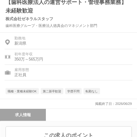
【歯科医療法人の運営サポート・管理事務業務】
未経験歓迎
株式会社ゼネラルスタッフ
歯科医療グループ・医療法人徳真会のマネジメント部門
勤務地
新潟県
初年度年収
350万～565万円
雇用形態
正社員
職種・業種未経験OK
第二新卒歓迎
学歴不問
転勤なし
掲載終了日：2026/06/29
求人情報
この求人のポイント