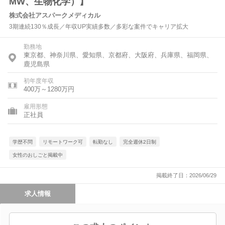
MW、生物化学）】
株式会社アスパークメディカル
3期連続130％成長／年収UP実績多数／多彩な案件でキャリア拡大
勤務地
東京都、神奈川県、愛知県、京都府、大阪府、兵庫県、福岡県、
鹿児島県
初年度年収
400万～1280万円
雇用形態
正社員
学歴不問
リモートワーク可
転勤なし
完全週休2日制
女性のおしごと掲載中
掲載終了日：2026/06/29
求人情報