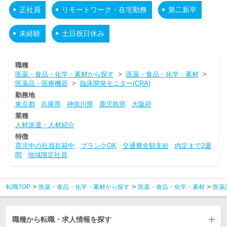
正社員
リモートワーク・在宅勤務
第二新卒
未経験
土日祝日休み
職種
医薬・食品・化学・素材から探す
>
医薬・食品・化学・素材
>
医薬品・医療機器
>
臨床開発モニター(CRA)
勤務地
東京都
兵庫県
神奈川県
鹿児島県
大阪府
業種
人材派遣・人材紹介
特徴
育児中の社員在籍中
ブランクOK
交通費全額支給
内定まで2週
間
地域限定社員
転職TOP
医薬・食品・化学・素材から探す
医薬・食品・化学・素材
医薬
職種から転職・求人情報を探す