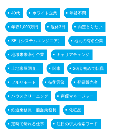
40代
ホワイト企業
年齢不問
年収1,000万円
週休3日
内定とりたい
SE（システムエンジニア）
地元の有名企業
地域未来牽引企業
キャリアチェンジ
土地家屋調査士
関東
20代 初めて転職
フルリモート
技術営業
登録販売者
ハウスクリーニング
声優マネージャー
鉄道乗務員・船舶乗務員
化粧品
定時で帰れる仕事
注目の求人検索ワード