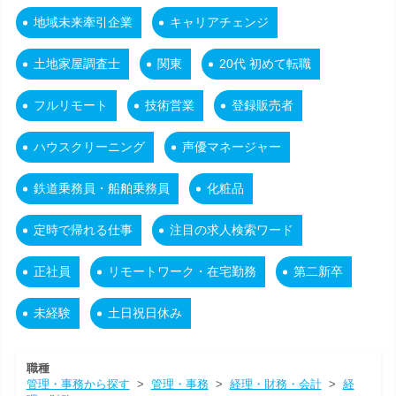
地域未来牽引企業
キャリアチェンジ
土地家屋調査士
関東
20代 初めて転職
フルリモート
技術営業
登録販売者
ハウスクリーニング
声優マネージャー
鉄道乗務員・船舶乗務員
化粧品
定時で帰れる仕事
注目の求人検索ワード
正社員
リモートワーク・在宅勤務
第二新卒
未経験
土日祝日休み
職種
管理・事務から探す
>
管理・事務
>
経理・財務・会計
>
経