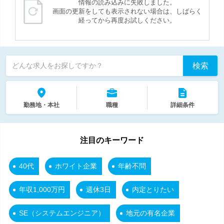
情報の読み込みに失敗しました。
画面の更新をしても表示されない場合は、しばらく
経ってから再度お試しください。
検索
どんな求人をお探しですか？
勤務地・本社
職種
詳細条件
注目のキーワード
40代
ホワイト企業
年齢不問
年収1,000万円
週休3日
内定とりたい
SE（システムエンジニア）
地元の有名企業