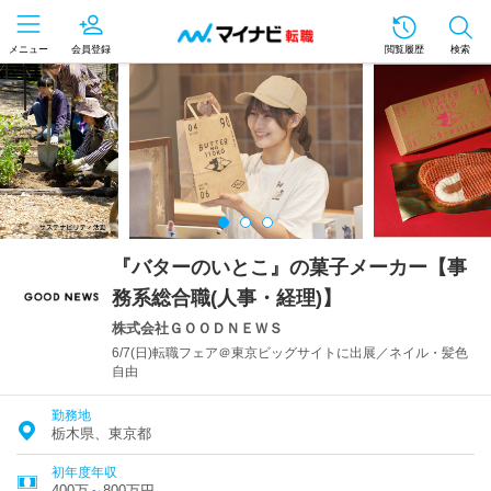
メニュー
会員登録
閲覧履歴
検索
『バターのいとこ』の菓子メーカー【事
務系総合職(人事・経理)】
株式会社ＧＯＯＤＮＥＷＳ
6/7(日)転職フェア＠東京ビッグサイトに出展／ネイル・髪色
自由
勤務地
栃木県、東京都
初年度年収
400万～800万円