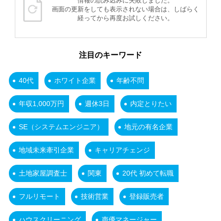
情報の読み込みに失敗しました。
画面の更新をしても表示されない場合は、しばらく
経ってから再度お試しください。
注目のキーワード
40代
ホワイト企業
年齢不問
年収1,000万円
週休3日
内定とりたい
SE（システムエンジニア）
地元の有名企業
地域未来牽引企業
キャリアチェンジ
土地家屋調査士
関東
20代 初めて転職
フルリモート
技術営業
登録販売者
ハウスクリーニング
声優マネージャー