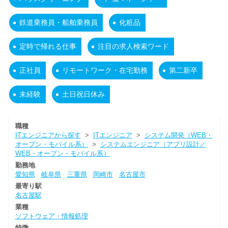
鉄道乗務員・船舶乗務員
化粧品
定時で帰れる仕事
注目の求人検索ワード
正社員
リモートワーク・在宅勤務
第二新卒
未経験
土日祝日休み
職種
ITエンジニアから探す
>
ITエンジニア
>
システム開発（WEB・
オープン・モバイル系）
>
システムエンジニア（アプリ設計／
WEB・オープン・モバイル系）
勤務地
愛知県
岐阜県
三重県
岡崎市
名古屋市
最寄り駅
名古屋駅
業種
ソフトウェア・情報処理
特徴