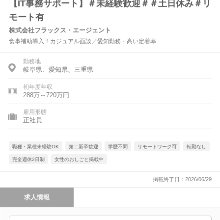
【IT事務サポート】＃未経験歓迎＃＃土日休み＃リ
モート有
株式会社フラックス・エージェント
食事補助導入！カジュアル面談／愛知勤務・高い定着率
勤務地
岐阜県、愛知県、三重県
初年度年収
288万～720万円
雇用形態
正社員
職種・業種未経験OK
第二新卒歓迎
学歴不問
リモートワーク可
転勤なし
完全週休2日制
女性のおしごと掲載中
掲載終了日：2026/06/29
求人情報