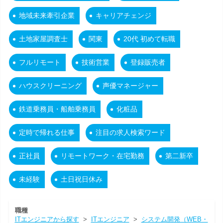
地域未来牽引企業
キャリアチェンジ
土地家屋調査士
関東
20代 初めて転職
フルリモート
技術営業
登録販売者
ハウスクリーニング
声優マネージャー
鉄道乗務員・船舶乗務員
化粧品
定時で帰れる仕事
注目の求人検索ワード
正社員
リモートワーク・在宅勤務
第二新卒
未経験
土日祝日休み
職種
ITエンジニアから探す
>
ITエンジニア
>
システム開発（WEB・