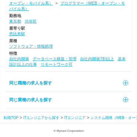
オープン・モバイル系）
>
プログラマー（WEB・オープン・モ
バイル系）
勤務地
東京都
渋谷区
最寄り駅
恵比寿駅
業種
ソフトウェア・情報処理
特徴
自社内開発
データベース構築・管理
自社内開発7割以上
基本
設計以上の仕事
リモートワーク可
同じ職種の求人を探す
同じ業種の求人を探す
転職TOP
ITエンジニアから探す
ITエンジニア
システム開発（WEB・オー
© Mynavi Corporation