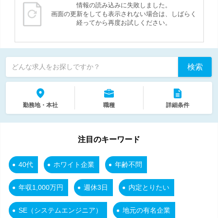
情報の読み込みに失敗しました。
画面の更新をしても表示されない場合は、しばらく
経ってから再度お試しください。
検索
どんな求人をお探しですか？
勤務地・本社
職種
詳細条件
注目のキーワード
40代
ホワイト企業
年齢不問
年収1,000万円
週休3日
内定とりたい
SE（システムエンジニア）
地元の有名企業