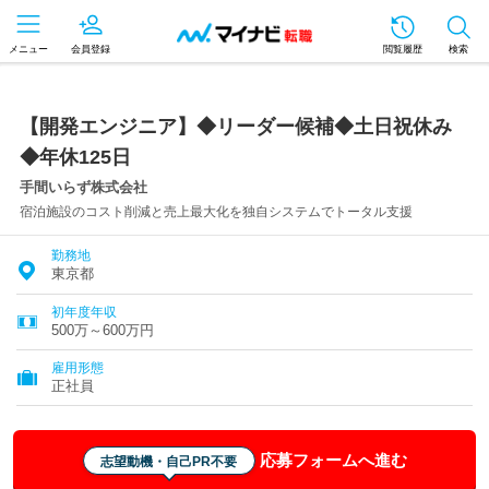
メニュー
会員登録
閲覧履歴
検索
【開発エンジニア】◆リーダー候補◆土日祝休み
◆年休125日
手間いらず株式会社
宿泊施設のコスト削減と売上最大化を独自システムでトータル支援
勤務地
東京都
初年度年収
500万～600万円
雇用形態
正社員
応募フォームへ進む
志望動機・自己PR不要