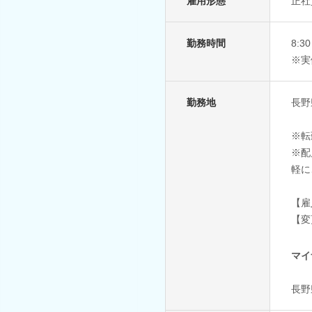
雇用形態
正社
勤務時間
8:3
※実
勤務地
長野
※転
※配
軽に
【雇
【変
マイ
長野