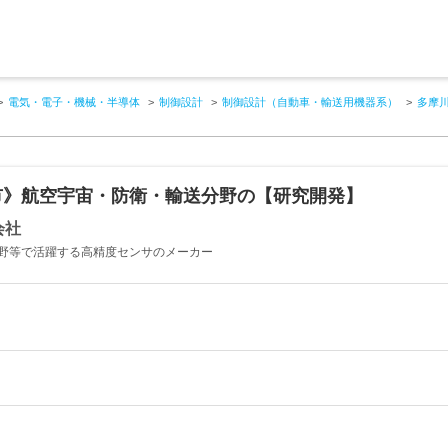
電気・電子・機械・半導体
制御設計
制御設計（自動車・輸送用機器系）
多摩
市》航空宇宙・防衛・輸送分野の【研究開発】
会社
野等で活躍する高精度センサのメーカー