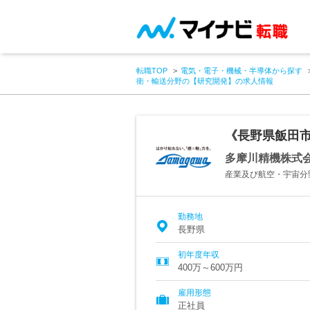
転職TOP
電気・電子・機械・半導体から探す
衛・輸送分野の【研究開発】の求人情報
《長野県飯田
多摩川精機株式
産業及び航空・宇宙分
勤務地
長野県
初年度年収
400万～600万円
雇用形態
正社員