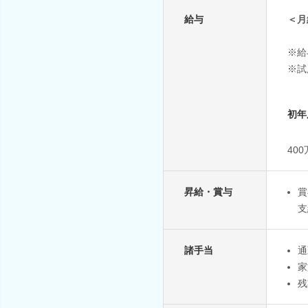
給与
＜月
※給
※試
初年
40
昇給・賞与
賞
支
諸手当
通
家
残