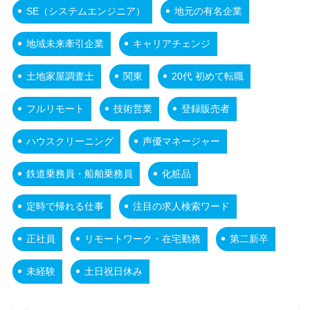
SE（システムエンジニア）
地元の有名企業
地域未来牽引企業
キャリアチェンジ
土地家屋調査士
関東
20代 初めて転職
フルリモート
技術営業
登録販売者
ハウスクリーニング
声優マネージャー
鉄道乗務員・船舶乗務員
化粧品
定時で帰れる仕事
注目の求人検索ワード
正社員
リモートワーク・在宅勤務
第二新卒
未経験
土日祝日休み