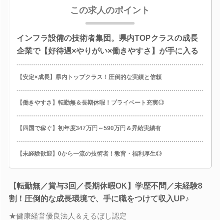
この求人のポイント
インフラ設備の技術者集団。県内TOPクラスの成長
企業で【好待遇×やりがい×働きやすさ】が手に入る
【安定×成長】県内トップクラス！圧倒的な実績と信頼
【働きやすさ】転勤無＆長期休暇！プライベート充実◎
【四国で稼ぐ】初年度347万円～590万円＆昇給実績有
【未経験歓迎】0から一流の技術者！教育・福利厚生◎
【転勤無／賞与3回／長期休暇OK】学歴不問／未経験8
割！圧倒的な成長環境で、手に職をつけて収入UP♪
★健康経営優良法人＆えるぼし認定