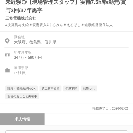
未経験◎【現場管理スタッフ】実働7.5h/転勤無/賞
与3回/37年黒字
三笠電機株式会社
#決算賞与支給＃安定収入#くるみん＃えるぼし＃健康経営優良法人
勤務地
大阪府、徳島県、香川県
初年度年収
347万～590万円
雇用形態
正社員
職種・業種未経験OK
第二新卒歓迎
学歴不問
転勤なし
女性のおしごと掲載中
掲載終了日：2026/07/02
求人情報