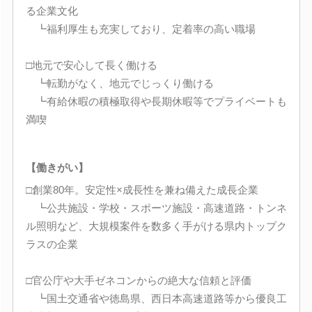
る企業文化
┗福利厚生も充実しており、定着率の高い職場
□地元で安心して長く働ける
┗転勤がなく、地元でじっくり働ける
┗有給休暇の積極取得や長期休暇等でプライベートも
満喫
【働きがい】
□創業80年。安定性×成長性を兼ね備えた成長企業
┗公共施設・学校・スポーツ施設・高速道路・トンネ
ル照明など、大規模案件を数多く手がける県内トップク
ラスの企業
□官公庁や大手ゼネコンからの絶大な信頼と評価
┗国土交通省や徳島県、西日本高速道路等から優良工