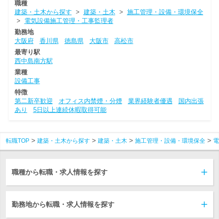
職種
建築・土木から探す
>
建築・土木
>
施工管理・設備・環境保全
>
電気設備施工管理・工事監理者
勤務地
大阪府
香川県
徳島県
大阪市
高松市
最寄り駅
西中島南方駅
業種
設備工事
特徴
第二新卒歓迎
オフィス内禁煙・分煙
業界経験者優遇
国内出張
あり
5日以上連続休暇取得可能
転職TOP
建築・土木から探す
建築・土木
施工管理・設備・環境保全
電
職種から転職・求人情報を探す
勤務地から転職・求人情報を探す