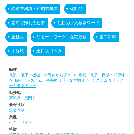
鉄道乗務員・船舶乗務員
化粧品
定時で帰れる仕事
注目の求人検索ワード
正社員
リモートワーク・在宅勤務
第二新卒
未経験
土日祝日休み
職種
電気・電子・機械・半導体から探す
>
電気・電子・機械・半導体
>
回路・システム・半導体設計・光学関連
>
システム設計・ア
ーキテクチャー
勤務地
新潟県
長岡市
最寄り駅
北長岡駅
業種
セキュリティ
特徴