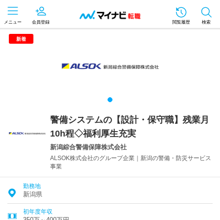
メニュー
会員登録
閲覧履歴
検索
新着
警備システムの【設計・保守職】残業月
10h程◇福利厚生充実
新潟綜合警備保障株式会社
ALSOK株式会社のグループ企業｜新潟の警備・防災サービス
事業
勤務地
新潟県
初年度年収
350万～400万円