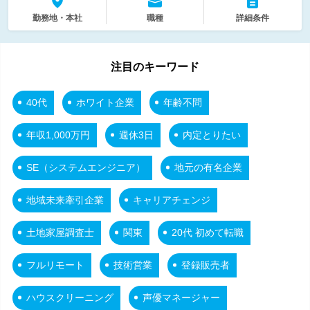
勤務地・本社
職種
詳細条件
注目のキーワード
40代
ホワイト企業
年齢不問
年収1,000万円
週休3日
内定とりたい
SE（システムエンジニア）
地元の有名企業
地域未来牽引企業
キャリアチェンジ
土地家屋調査士
関東
20代 初めて転職
フルリモート
技術営業
登録販売者
ハウスクリーニング
声優マネージャー